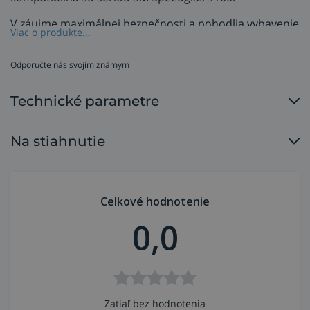
V záujme maximálnej bezpečnosti a pohodlia vybavenie
Viac o produkte...
zváracej kukly pravidelne kontrolujte. Opotrebované a
poškodené súčasti vymeňte.
Odporučte nás svojím známym
Technické parametre
Na stiahnutie
Celkové hodnotenie
0,0
Zatiaľ bez hodnotenia