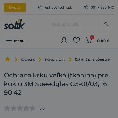
Dopyt
eshop@solik.sk
0917 880 640
0
0,00
€
Menu
Kategórie
Zváracie kukly
Ostatné príslušenstvo
Ochrana krku veľká (tkanina) pre
kuklu 3M Speedglas G5-01/03, 16
90 42
0,0