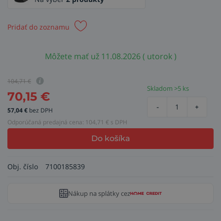
Pridať do zoznamu
Môžete mať už 11.08.2026 ( utorok )
104,71
€
Skladom >5 ks
70,15
€
-
+
57,04
€
bez DPH
Odporúčaná predajná cena:
104,71
€ s DPH
Do košíka
Obj. číslo
7100185839
Nákup na splátky cez