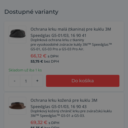
Dostupné varianty
Ochrana krku malá (tkanina) pre kuklu 3M
Speedglas G5-01/03, 16 90 41
Doplnková ochrana krku z tkaniny
pre vysokoodolné zváracie kukly 3M™ Speedglas™
G5-01, G5-03 Pro a G5-03 Pro Air.
66,12
€
s DPH
53,75
€
bez DPH
Skladom už iba 1 ks
-
+
Do košíka
Ochrana krku kožená pre kuklu 3M
Speedglas G5-01/03, 16 90 43
Doplnkový kožený chránič krku pre zváračskú kuklu
3M™ Speedglas™ G5-01 a G5-03.
69,32
€
s DPH
56,35
€
bez DPH