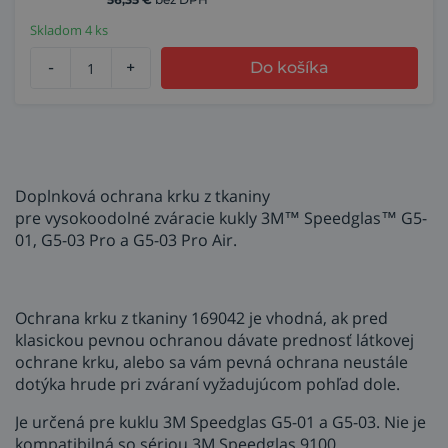
Skladom 4 ks
-
+
Do košíka
Doplnková ochrana krku z tkaniny
pre vysokoodolné zváracie kukly 3M™ Speedglas™ G5-
01, G5-03 Pro a G5-03 Pro Air.
Ochrana krku z tkaniny 169042 je vhodná, ak pred
klasickou pevnou ochranou dávate prednosť látkovej
ochrane krku, alebo sa vám pevná ochrana neustále
dotýka hrude pri zváraní vyžadujúcom pohľad dole.
Je určená pre kuklu 3M Speedglas G5-01 a G5-03. Nie je
kompatibilná so sériou 3M Speedglas 9100.