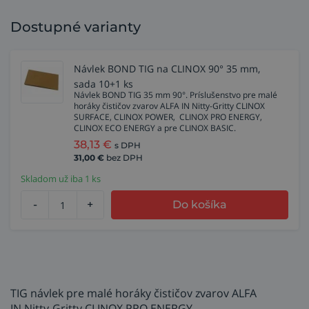
Dostupné varianty
Návlek BOND TIG na CLINOX 90° 35 mm,
sada 10+1 ks
Návlek BOND TIG 35 mm 90°. Príslušenstvo pre malé
horáky čističov zvarov ALFA IN Nitty-Gritty CLINOX
SURFACE, CLINOX POWER, CLINOX PRO ENERGY,
CLINOX ECO ENERGY a pre CLINOX BASIC.
38,13
€
s DPH
31,00
€
bez DPH
Skladom už iba 1 ks
-
+
Do košíka
TIG návlek pre malé horáky čističov zvarov ALFA
IN Nitty-Gritty CLINOX PRO ENERGY.