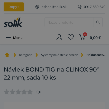
Dopyt
eshop@solik.sk
0917 880 640
0
0,00
€
Menu
Kategórie
Systémy na čistenie zvarov
Príslušenstvo n
Návlek BOND TIG na CLINOX 90°
22 mm, sada 10 ks
0,0