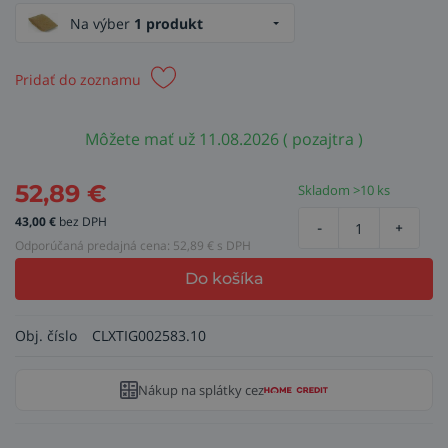
Na výber
1 produkt
Pridať do zoznamu
Môžete mať už 11.08.2026 ( pozajtra )
52,89
€
Skladom >10 ks
43,00
€
bez DPH
-
+
Odporúčaná predajná cena:
52,89
€ s DPH
Do košíka
Obj. číslo
CLXTIG002583.10
Nákup na splátky cez