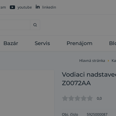
gram
youtube
linkedin
Bazár
Servis
Prenájom
Bl
Hlavná stránka
Ka
Vodiaci nadstave
Z0072AA
0,0
Obj. číslo
5925000087