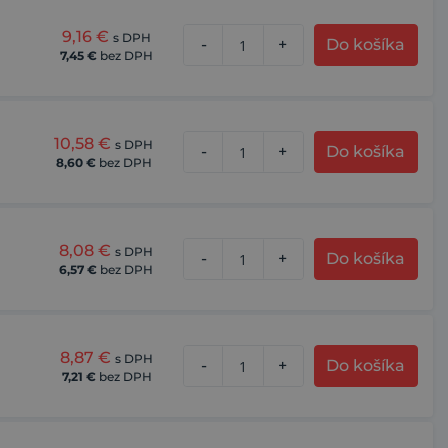
9,16
€
s DPH
-
+
Do košíka
7,45
€
bez DPH
10,58
€
s DPH
-
+
Do košíka
8,60
€
bez DPH
8,08
€
s DPH
-
+
Do košíka
6,57
€
bez DPH
8,87
€
s DPH
-
+
Do košíka
7,21
€
bez DPH