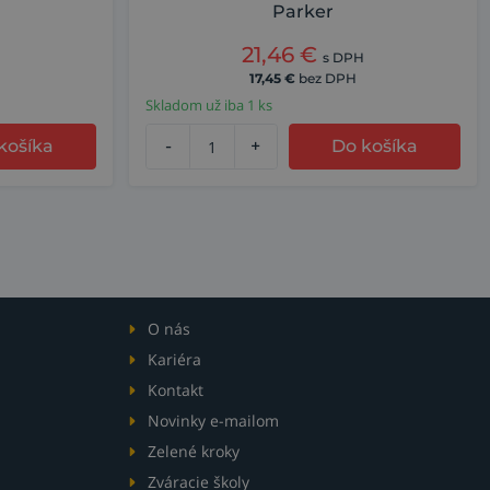
Parker
21,46
€
s DPH
17,45
€
bez DPH
Skladom už iba 1 ks
košíka
-
+
Do košíka
O nás
Kariéra
Kontakt
Novinky e-mailom
Zelené kroky
Zváracie školy