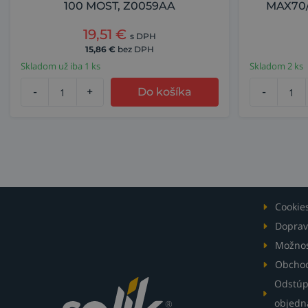
100 MOST, Z0059AA
MAX70
19,51
€
s DPH
15,86
€
bez DPH
Skladom už iba 1 ks
Skladom 2 ks
-
+
Do košíka
-
Cookie
Doprav
Možnos
Obcho
Odstúp
objedn