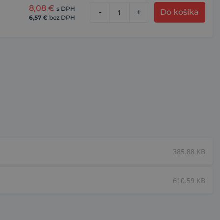
8,08
€
s DPH
-
+
Do košíka
6,57
€
bez DPH
385.88 KB
610.59 KB