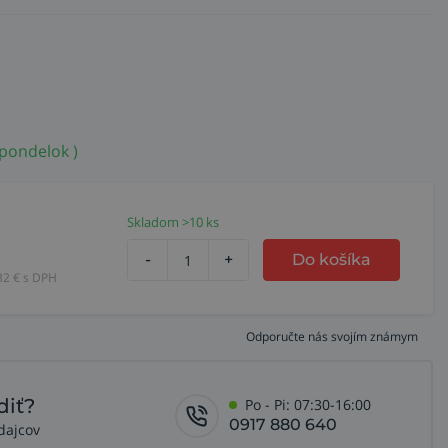
 pondelok )
Skladom >10 ks
-
+
Do košíka
32
€ s DPH
Odporučte nás svojím známym
diť?
Po - Pi: 07:30-16:00
0917 880 640
dajcov