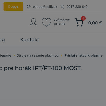
Dopyt
eshop@solik.sk
0917 880 640
0
Zváračove
0,00
€
priania
og
Kontakt
tegórie
Stroje na rezanie plazmou
Príslušenstvo k plazme
c pre horák IPT/PT-100 MOST,