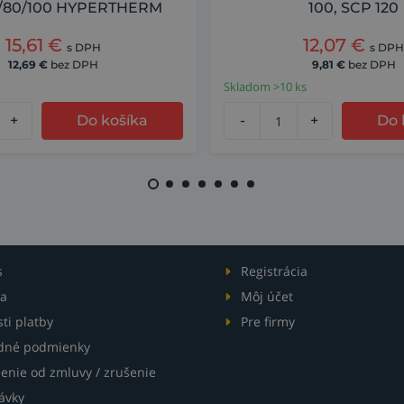
/80/100 HYPERTHERM
100, SCP 120
15,61
€
12,07
€
s DPH
s DPH
12,69
€
bez DPH
9,81
€
bez DPH
Skladom >10 ks
+
Do košíka
-
+
Do 
s
Registrácia
a
Môj účet
ti platby
Pre firmy
dné podmienky
enie od zmluvy / zrušenie
ávky