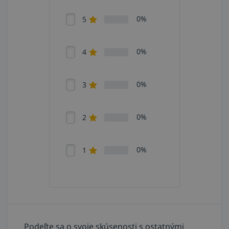
0%
5
0%
4
0%
3
0%
2
0%
1
Podeľte sa o svoje skúsenosti s ostatnými