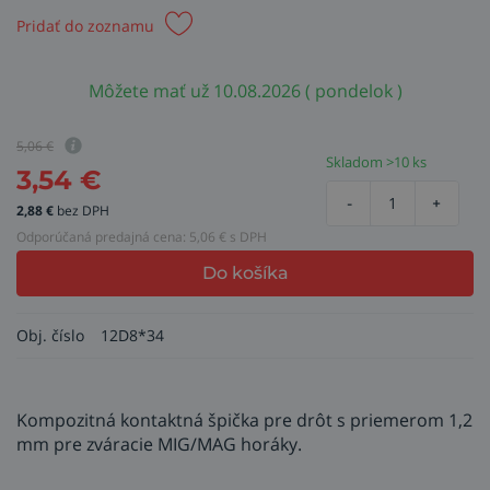
Pridať do zoznamu
Môžete mať už 10.08.2026 ( pondelok )
5,06
€
Skladom >10 ks
3,54
€
-
+
2,88
€
bez DPH
Odporúčaná predajná cena:
5,06
€ s DPH
Do košíka
Obj. číslo
12D8*34
Kompozitná kontaktná špička pre drôt s priemerom 1,2
mm pre zváracie MIG/MAG horáky.