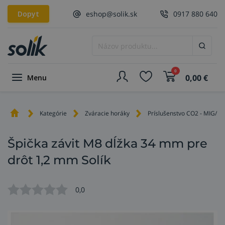
Dopyt
eshop@solik.sk
0917 880 640
0
0,00
€
Menu
Kategórie
Zváracie horáky
Príslušenstvo CO2 - MIG/M
Špička závit M8 dĺžka 34 mm pre
drôt 1,2 mm Solík
0,0