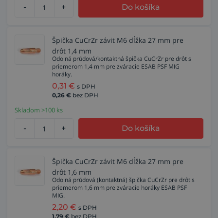
-
+
Do košíka
Špička CuCrZr závit M6 dĺžka 27 mm pre
drôt 1,4 mm
Odolná prúdová/kontaktná špička CuCrZr pre drôt s
priemerom 1,4 mm pre zváracie ESAB PSF MIG
horáky.
0,31
€
s DPH
0,26
€
bez DPH
Skladom >100 ks
-
+
Do košíka
Špička CuCrZr závit M6 dĺžka 27 mm pre
drôt 1,6 mm
Odolná prúdová (kontaktná) špička CuCrZr pre drôt s
priemerom 1,6 mm pre zváracie horáky ESAB PSF
MIG.
2,20
€
s DPH
1,79
€
bez DPH