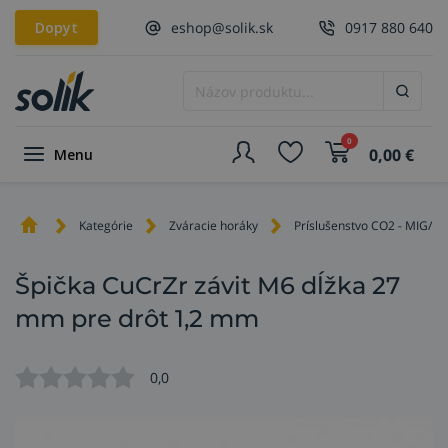
Dopyt
eshop@solik.sk
0917 880 640
0
0,00
€
Menu
Kategórie
Zváracie horáky
Príslušenstvo CO2 - MIG/M
Špička CuCrZr závit M6 dĺžka 27
mm pre drôt 1,2 mm
0,0