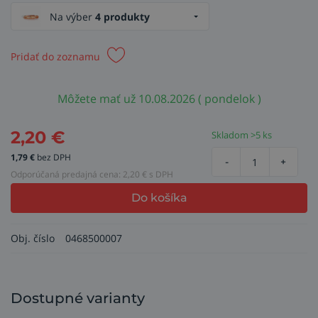
Na výber
4 produkty
Pridať do zoznamu
Môžete mať už 10.08.2026 ( pondelok )
2,20
€
Skladom >5 ks
1,79
€
bez DPH
-
+
Odporúčaná predajná cena:
2,20
€ s DPH
Do košíka
Obj. číslo
0468500007
Dostupné varianty