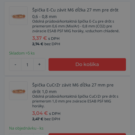
Špička E-Cu závit M6 dĺžka 27 mm pre drôt
0,6 - 0,8 mm
Odolná prúdová/kontaktná špička E-Cu pre drôt s
priemerom 0,6 mm (Mix/Ar) - 0,8 mm (CO2) pre
zváracie ESAB PSF MIG horáky, vzduchom chladené.
3,37
€
s DPH
2,74
€
bez DPH
Skladom >5 ks
-
+
Do košíka
Špička CuCrZr závit M6 dĺžka 27 mm pre
drôt 1,0 mm
Odolná prúdová/kontaktná špička CuCrZr pre drôt s
priemerom 1,0 mm pre zváracie ESAB PSF MIG
horáky.
3,04
€
s DPH
2,47
€
bez DPH
Na objednávku - ks