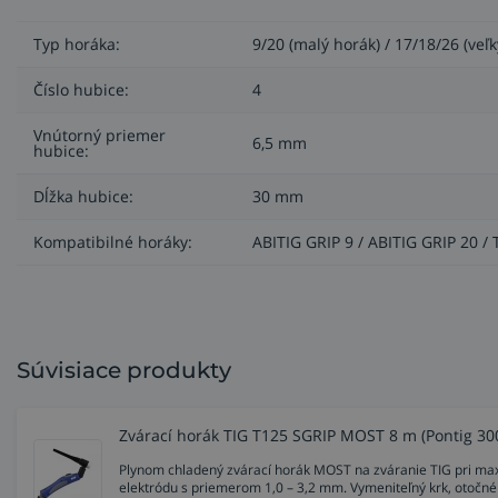
Typ horáka:
9/20 (malý horák) / 17/18/26 (veľk
Číslo hubice:
4
Vnútorný priemer
6,5 mm
hubice:
Dĺžka hubice:
30 mm
Kompatibilné horáky:
ABITIG GRIP 9 / ABITIG GRIP 20 / T
Súvisiace produkty
Zvárací horák TIG T125 SGRIP MOST 8 m (Pontig 300
Plynom chladený zvárací horák MOST na zváranie TIG pri max
elektródu s priemerom 1,0 – 3,2 mm. Vymeniteľný krk, otočné 