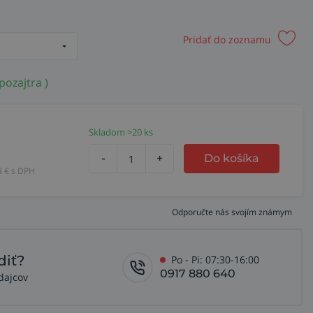
Pridať do zoznamu
pozajtra )
Skladom >20 ks
-
+
Do košíka
8
€ s DPH
Odporučte nás svojím známym
diť?
Po - Pi: 07:30-16:00
0917 880 640
dajcov