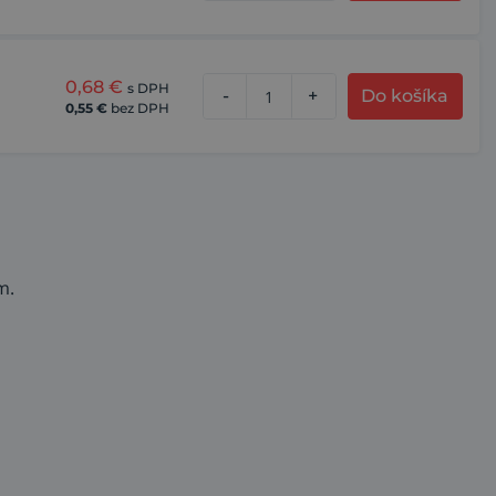
0,68
€
s DPH
-
+
Do košíka
0,55
€
bez DPH
m.