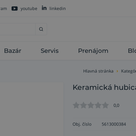
gram
youtube
linkedin
Bazár
Servis
Prenájom
Bl
Hlavná stránka
Kategó
Keramická hubica 
0,0
Obj. číslo
5613000384