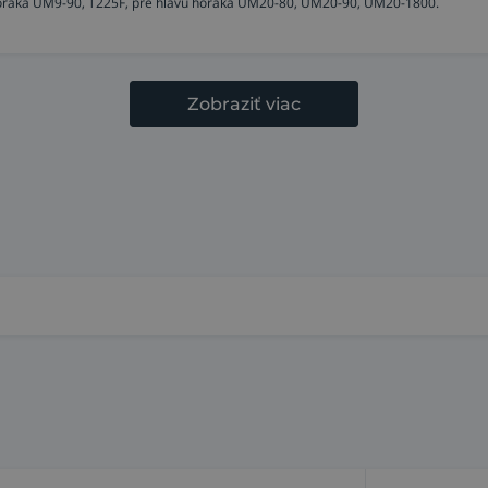
u horáka UM9-90, T225F, pre hlavu horáka UM20-80, UM20-90, UM20-1800.
Zobraziť viac