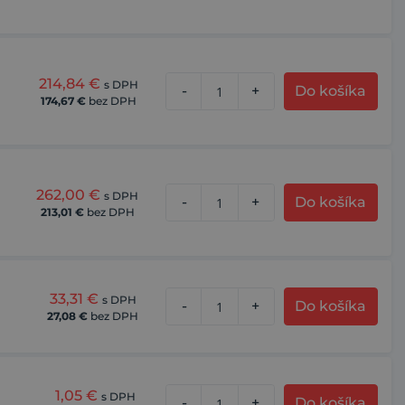
214,84
€
s DPH
-
+
Do košíka
174,67
€
bez DPH
262,00
€
s DPH
-
+
Do košíka
213,01
€
bez DPH
33,31
€
s DPH
-
+
Do košíka
27,08
€
bez DPH
1,05
€
s DPH
-
+
Do košíka