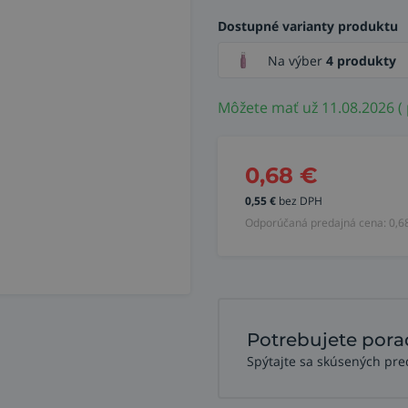
Dostupné varianty produktu
Na výber
4 produkty
Môžete mať už 11.08.2026 ( 
0,68
€
0,55
€
bez DPH
Odporúčaná predajná cena:
0,6
Potrebujete pora
Spýtajte sa skúsených pre