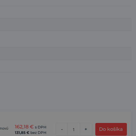
162,18
€
s DPH
ámovú
-
+
Do košíka
131,85
€
bez DPH