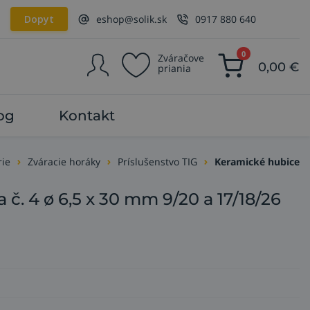
Dopyt
eshop@solik.sk
0917 880 640
0
Zváračove
0,00
€
priania
og
Kontakt
rie
Zváracie horáky
Príslušenstvo TIG
Keramické hubice
č. 4 ø 6,5 x 30 mm 9/20 a 17/18/26