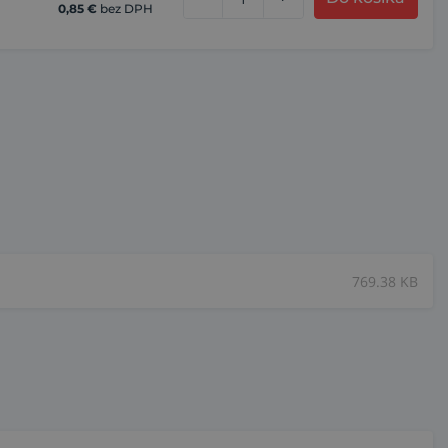
0,85
€
bez DPH
769.38 KB