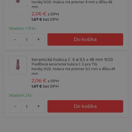
horáky 9/20. Hubica má priemer 8 mm a dĺžku 48
mm.
2,06
€
s DPH
1,67
€
bez DPH
Skladom >10 ks
-
+
Do košíka
Keramická hubica č. 6 ø 9,5 x 48 mm 9/20
Predĺžená keramická hubica č. 6 pre TIG
horáky 9/20. Hubica má priemer 9,5 mm a dĺžku 48
mm.
2,06
€
s DPH
1,67
€
bez DPH
Skladom 2 ks
-
+
Do košíka