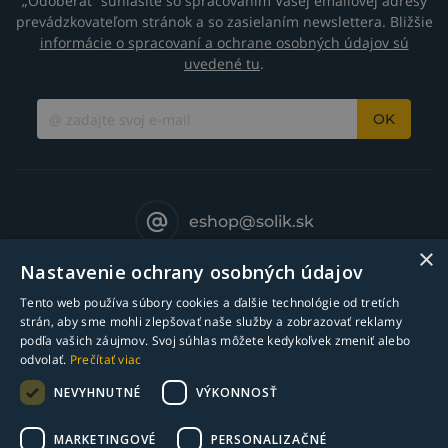
„Odoberať“ súhlasíte so spracovaním Vašej emailovej adresy
prevádzkovateľom stránok a so zasielaním newslettera. Bližšie
informácie o spracovaní a ochrane osobných údajov sú
uvedené tu
.
OK
eshop@solik.sk
×
Nastavenie ochrany osobných údajov
Tento web používa súbory cookies a ďalšie technológie od tretích
strán, aby sme mohli zlepšovať naše služby a zobrazovať reklamy
podľa vašich záujmov. Svoj súhlas môžete kedykoľvek zmeniť alebo
odvolať.
Prečítať viac
NEVYHNUTNÉ
VÝKONNOSŤ
MARKETINGOVÉ
PERSONALIZAČNÉ