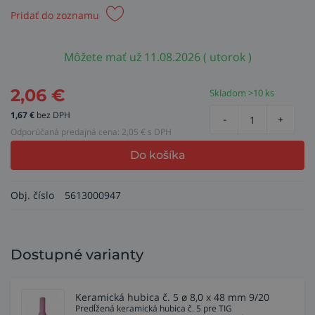
Pridať do zoznamu
Môžete mať už 11.08.2026 ( utorok )
2,06
€
Skladom >10 ks
1,67
€
bez DPH
-
+
Odporúčaná predajná cena:
2,05
€ s DPH
Do košíka
Obj. číslo
5613000947
Dostupné varianty
Keramická hubica č. 5 ø 8,0 x 48 mm 9/20
Predĺžená keramická hubica č. 5 pre TIG