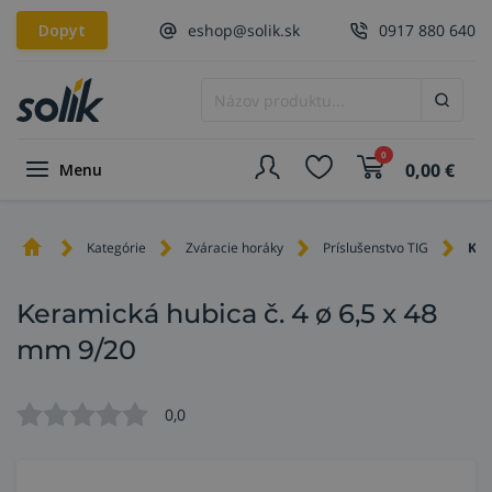
Dopyt
eshop@solik.sk
0917 880 640
0
0,00
€
Menu
Kategórie
Zváracie horáky
Príslušenstvo TIG
Ker
Keramická hubica č. 4 ø 6,5 x 48
mm 9/20
0,0