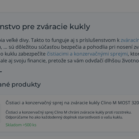
nstvo pre zváracie kukly
ia veľké divy. Takto to funguje aj s príslušenstvom k
zvárací
 … sú dôležitou súčasťou bezpečia a pohodlia pri nosení zvár
ť o kuklu zabezpečíte
čistiacimi a konzervačnými sprejmi
, kt
 ale aj svoju financie, pretože sa vám odvďačí dlhšou životn
né produkty
Čistiaci a konzervačný sprej na zváracie kukly Clino M MOST 32
Čistiaci a konzervačný sprej Clino M chráni zváracie kukly proti rozstreku.
Odporúčame ho ako každodenný doplnok starostlivosti o vašu kuklu.
Skladom >500 ks