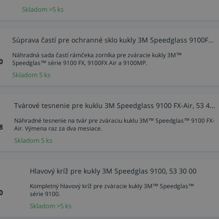
Skladom >5 ks
Súprava častí pre ochranné sklo kukly 3M Speedglass 9100FX/9100MP, 54 05 00
Náhradná sada častí rámčeka zorníka pre zváracie kukly 3M™
0
Speedglas™ série 9100 FX, 9100FX Air a 9100MP.
Skladom 5 ks
Tvárové tesnenie pre kuklu 3M Speedglass 9100 FX-Air, 53 40 00
Náhradné tesnenie na tvár pre zváraciu kuklu 3M™ Speedglas™ 9100 FX-
8
Air. Výmena raz za dva mesiace.
Skladom 5 ks
Hlavový kríž pre kukly 3M Speedglas 9100, 53 30 00
Kompletný hlavový kríž pre zváracie kukly 3M™ Speedglas™
0
série 9100.
Skladom >5 ks