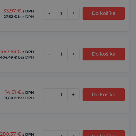
33,97
€
s DPH
-
+
Do košíka
27,62
€
bez DPH
497,53
€
s DPH
-
+
Do košíka
404,49
€
bez DPH
14,51
€
s DPH
-
+
Do košíka
11,80
€
bez DPH
280,37
€
s DPH