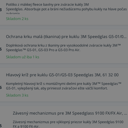
Potítko z mäkkej fleece bavlny pre zváracie kukly 3M
Speedglas. Absorbuje pot a bráni nežiadúcemu pohybu kukly na hlave počas
3
zvárania.
Skladom 2 ks
Ochrana krku malá (tkanina) pre kuklu 3M Speedglas G5-01/03, 16 90 41
Doplnková ochrana krku z tkaniny pre vysokoodolné zváracie kukly 3M™
5
Speedglas™ G5-01, G5-03 Pro a G5-03 Pro Air.
Skladom už iba 1 ks
Hlavový kríž pre kuklu G5-01/G5-03 Speedglas 3M, 61 32 00
Kompletný hlavový kríž s montážnymi dielmi pre kukly 3M™ Speedglas™
6
G5-01, vylepšený tak, aby priniesol zváračovi ešte väčší komfort.
Skladom 3 ks
Závesný mechanizmus pre 3M Speedglass 9100 FX/FX Air, 2 ks, 19 71 44
Závesný mechanizmus pre výklopný priezor kukly 3M Speedglas 9100
5
FX a 9100 FX-Air.