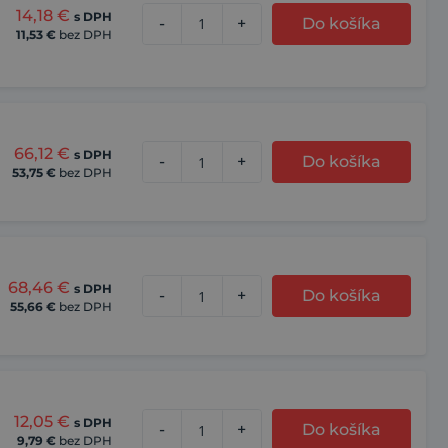
14,18
€
s DPH
-
+
Do košíka
11,53
€
bez DPH
66,12
€
s DPH
-
+
Do košíka
53,75
€
bez DPH
68,46
€
s DPH
-
+
Do košíka
55,66
€
bez DPH
12,05
€
s DPH
-
+
Do košíka
9,79
€
bez DPH