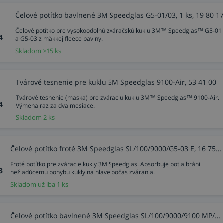
Čelové potítko bavlnené 3M Speedglas G5-01/03, 1 ks, 19 80 1
Čelové potítko pre vysokoodolnú zváračskú kuklu 3M™ Speedglas™ G5-01
4
a G5-03 z mäkkej fleece bavlny.
Skladom >15 ks
Tvárové tesnenie pre kuklu 3M Speedglas 9100-Air, 53 41 00
Tvárové tesnenie (maska) pre zváraciu kuklu 3M™ Speedglas™ 9100-Air.
4
Výmena raz za dva mesiace.
Skladom 2 ks
Čelové potítko froté 3M Speedglas SL/100/9000/G5-03 E, 16 75 20
Froté potítko pre zváracie kukly 3M Speedglas. Absorbuje pot a bráni
3
nežiadúcemu pohybu kukly na hlave počas zvárania.
Skladom už iba 1 ks
Čelové potítko bavlnené 3M Speedglas SL/100/9000/9100 MP/G5-03 E, 2 ks, 16 80 10