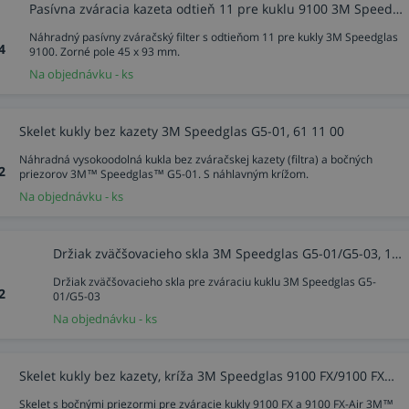
Pasívna zváracia kazeta odtieň 11 pre kuklu 9100 3M Speedglas, 50 00 01
Náhradný pasívny zváračský filter s odtieňom 11 pre kukly 3M Speedglas
4
9100. Zorné pole 45 x 93 mm.
Na objednávku - ks
Skelet kukly bez kazety 3M Speedglas G5-01, 61 11 00
Náhradná vysokoodolná kukla bez zváračskej kazety (filtra) a bočných
2
priezorov 3M™ Speedglas™ G5-01. S náhlavným krížom.
Na objednávku - ks
Držiak zväčšovacieho skla 3M Speedglas G5-01/G5-03, 17 10 35
Držiak zväčšovacieho skla pre zváraciu kuklu 3M Speedglas G5-
2
01/G5-03
Na objednávku - ks
Skelet kukly bez kazety, kríža 3M Speedglas 9100 FX/9100 FX-Air, 54 18 90
Skelet s bočnými priezormi pre zváracie kukly 9100 FX a 9100 FX-Air 3M™