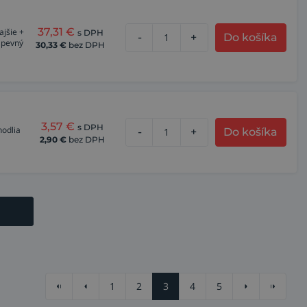
37,31
€
ajšie +
s DPH
-
+
Do košíka
 pevný
30,33
€
bez DPH
3,57
€
s DPH
hodlia
-
+
Do košíka
2,90
€
bez DPH
1
2
3
4
5