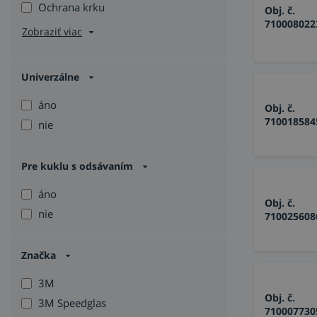
Ochrana krku
Obj. č.
710008022
Zobraziť viac
Univerzálne
áno
Obj. č.
710018584
nie
Pre kuklu s odsávaním
áno
Obj. č.
nie
710025608
Značka
3M
Obj. č.
3M Speedglas
710007730