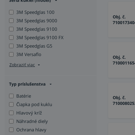
Séria kukiel (model)
3M Speedglas 100
Obj. č.
3M Speedglas 9000
710017340
3M Speedglas 9100
3M Speedglas 9100 FX
3M Speedglas G5
3M Versaflo
Obj. č.
710001165
Zobraziť viac
Typ príslušenstva
Batérie
Obj. č.
710008025
Čiapka pod kuklu
Hlavový kríž
Náhradné diely
Ochrana hlavy