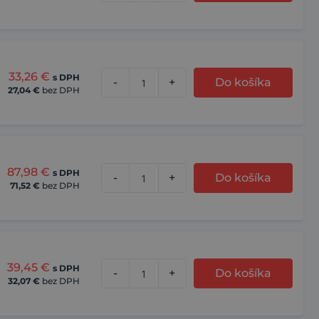
33,26
€
s DPH
-
+
Do košíka
27,04
€
bez DPH
87,98
€
s DPH
-
+
Do košíka
71,52
€
bez DPH
39,45
€
s DPH
-
+
Do košíka
32,07
€
bez DPH