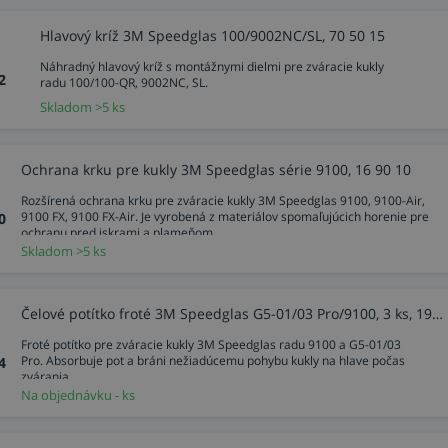
Hlavový kríž 3M Speedglas 100/9002NC/SL, 70 50 15
Náhradný hlavový kríž s montážnymi dielmi pre zváracie kukly
2
radu 100/100-QR, 9002NC, SL.
Skladom >5 ks
Ochrana krku pre kukly 3M Speedglas série 9100, 16 90 10
Rozšírená ochrana krku pre zváracie kukly 3M Speedglas 9100, 9100-Air,
9100 FX, 9100 FX-Air. Je vyrobená z materiálov spomaľujúcich horenie pre
0
ochranu pred iskrami a plameňom.
Skladom >5 ks
Čelové potítko froté 3M Speedglas G5-01/03 Pro/9100, 3 ks, 19 80 16
Froté potítko pre zváracie kukly 3M Speedglas radu 9100 a G5-01/03
Pro. Absorbuje pot a bráni nežiadúcemu pohybu kukly na hlave počas
4
zvárania.
Na objednávku - ks