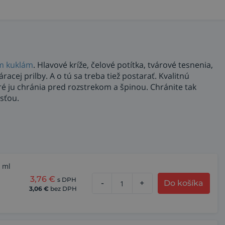
m kuklám
. Hlavové kríže, čelové potítka, tvárové tesnenia,
acej prilby. A o tú sa treba tiež postarať. Kvalitnú
oré ju chránia pred rozstrekom a špinou. Chránite tak
osťou.
0 ml
3,76
€
s DPH
-
+
Do košíka
3,06
€
bez DPH