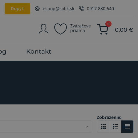
Dopyt
eshop@solik.sk
0917 880 640
0
Zváračove
0,00
€
priania
og
Kontakt
Zobrazenie: