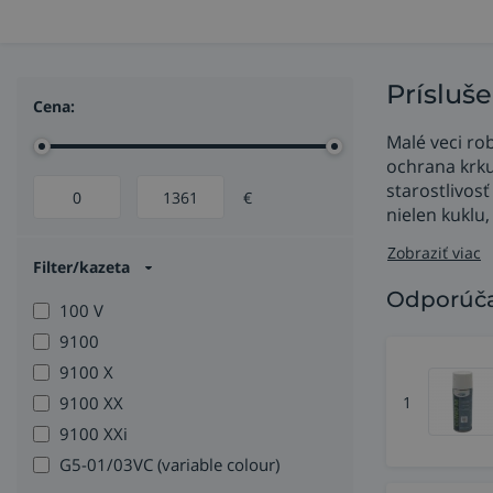
Prísluše
Cena:
Malé veci rob
ochrana krku,
starostlivos
€
nielen kuklu,
Zobraziť viac
Filter/kazeta
Odporúča
100 V
9100
9100 X
1
9100 XX
9100 XXi
G5-01/03VC (variable colour)