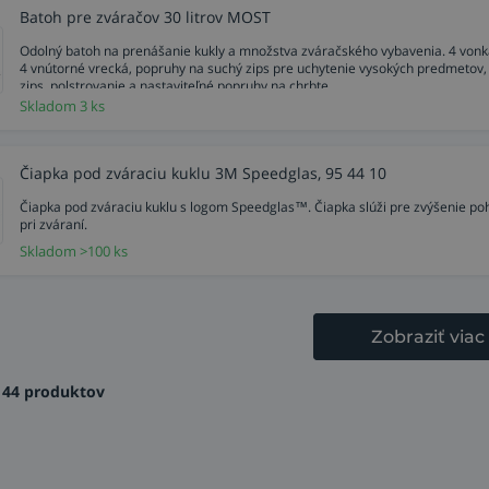
Batoh pre zváračov 30 litrov MOST
Odolný batoh na prenášanie kukly a množstva zváračského vybavenia. 4 vonk
4 vnútorné vrecká, popruhy na suchý zips pre uchytenie vysokých predmetov,
zips, polstrovanie a nastaviteľné popruhy na chrbte.
Skladom 3 ks
Čiapka pod zváraciu kuklu 3M Speedglas, 95 44 10
Čiapka pod zváraciu kuklu s logom Speedglas™. Čiapka slúži pre zvýšenie po
pri zváraní.
Skladom >100 ks
Zobraziť viac
144 produktov