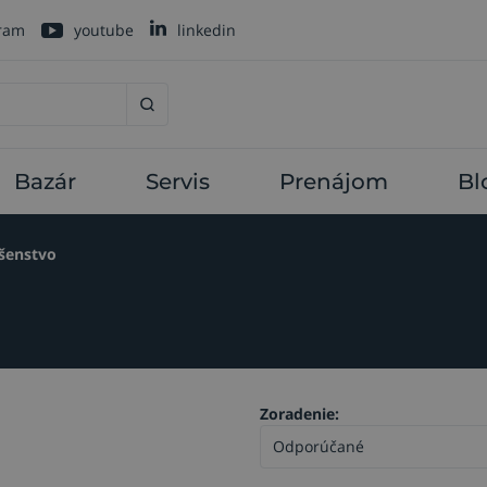
gram
youtube
linkedin
Bazár
Servis
Prenájom
Bl
ušenstvo
Zoradenie: