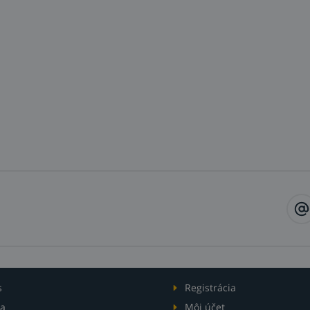
s
Registrácia
a
Môj účet