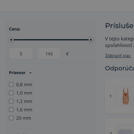
Prísluše
Cena:
V tejto kateg
spoľahlivosť
€
Zobraziť viac
Odporúča
Priemer
0,8 mm
1,0 mm
1
1,2 mm
1,6 mm
20 mm
2