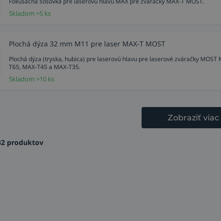
Fokusačná šošovka pre laserovú hlavu MAX pre zváračky MAX-T MOST.
Skladom >5 ks
Plochá dýza 32 mm M11 pre laser MAX-T MOST
Plochá dýza (tryska, hubica) pre laserovú hlavu pre laserové zváračky MOST
T65, MAX-T45 a MAX-T35.
Skladom >10 ks
Zobraziť viac
32 produktov