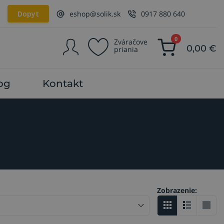
Dopyt
eshop@solik.sk
0917 880 640
0
Zváračove
0,00
€
priania
og
Kontakt
Zobrazenie: