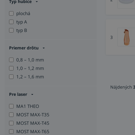
Typ hubice
plochá
typ A
typ B
3
Priemer drôtu
0,8 – 1,0 mm
1,0 – 1,2 mm
1,2 – 1,6 mm
Nájdených
Pre laser
MA1 THEO
MOST MAX-T35
MOST MAX-T45
MOST MAX-T65