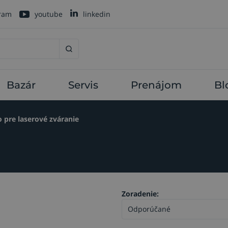
gram
youtube
linkedin
Bazár
Servis
Prenájom
Bl
o pre laserové zváranie
Zoradenie: