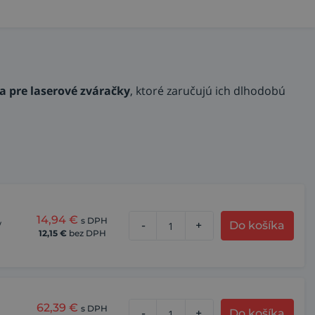
a pre laserové zváračky
, ktoré zaručujú ich dlhodobú
14,94
€
s DPH
y
-
+
Do košíka
12,15
€
bez DPH
62,39
€
s DPH
-
+
Do košíka