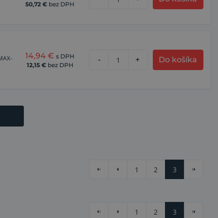
50,72
€
bez DPH
14,94
€
s DPH
 MAX-
-
+
Do košíka
12,15
€
bez DPH
1
2
3
1
2
3