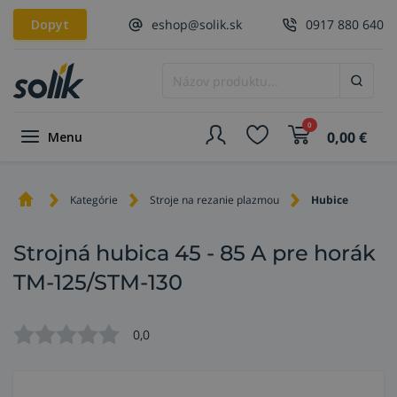
Dopyt
eshop@solik.sk
0917 880 640
0
0,00
€
Menu
Kategórie
Stroje na rezanie plazmou
Hubice
Strojná hubica 45 - 85 A pre horák
TM-125/STM-130
0,0