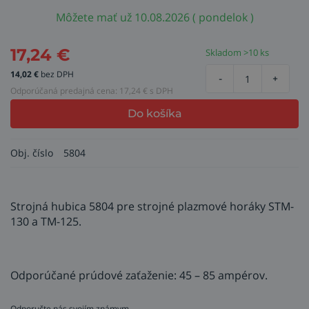
Môžete mať už 10.08.2026 ( pondelok )
17,24
€
Skladom >10 ks
14,02
€
bez DPH
-
+
Odporúčaná predajná cena:
17,24
€ s DPH
Do košíka
Obj. číslo
5804
Strojná hubica 5804 pre strojné plazmové horáky STM-
130 a TM-125.
Odporúčané prúdové zaťaženie: 45 – 85 ampérov.
Odporučte nás svojím známym