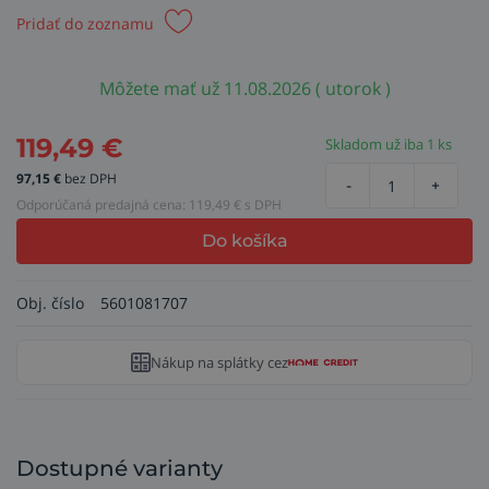
Pridať do zoznamu
Môžete mať už 11.08.2026 ( utorok )
119,49
€
Skladom už iba 1 ks
97,15
€
bez DPH
-
+
Odporúčaná predajná cena:
119,49
€ s DPH
Do košíka
Obj. číslo
5601081707
Nákup na splátky cez
Dostupné varianty