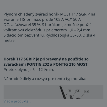
Plynom chladený zvárací horák MOST T17 SGRIP na
zváranie TIG pri max. prúde 105 A AC/150 A
DC, zaťažovateľ 35 %. S horákom je možné použiť
volfrámovú elektródu s priemerom 1,0 – 2,4 mm.
S tlačidlom bez ventilu. Rýchlospojka 35–50. Dĺžka 4
metre.
Horák T17 SGRIP je pripravený na použitie so
zváračkami PONTIG 202 a PONTIG 210 MOST.
Prietok plynu je 5 – 12 l/min.
Náhradné diely a rozsyp pre tento typ horáka:
Viac o produkte...