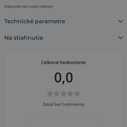
Odporučte nás svojím známym
Technické parametre
Na stiahnutie
Celkové hodnotenie
0,0
Kód
Č.
Názov
produktu
Zatiaľ bez hodnotenia
Krk horáka T-17 MOST (štandardná
56 13
1
verzia)
003367
Krk horáka T17F MOST (flexibilný)
56 13