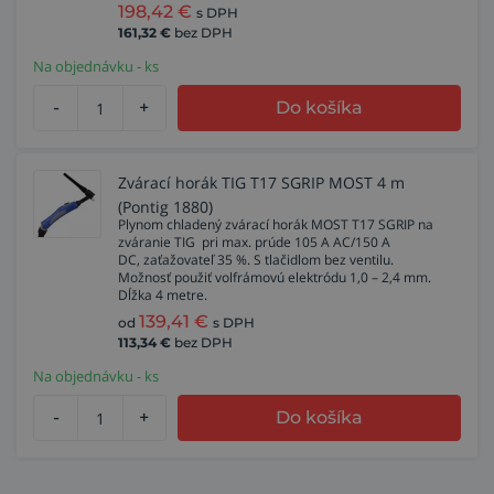
198,42
€
s DPH
161,32
€
bez DPH
Na objednávku - ks
-
+
Do košíka
Zvárací horák TIG T17 SGRIP MOST 4 m
(Pontig 1880)
Plynom chladený zvárací horák MOST T17 SGRIP na
zváranie TIG pri max. prúde 105 A AC/150 A
DC, zaťažovateľ 35 %. S tlačidlom bez ventilu.
Možnosť použiť volfrámovú elektródu 1,0 – 2,4 mm.
Dĺžka 4 metre.
139,41
€
od
s DPH
113,34
€
bez DPH
Na objednávku - ks
-
+
Do košíka