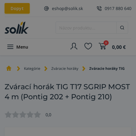
Dopyt
eshop@solik.sk
0917 880 640
0
0,00
€
Menu
Kategórie
Zváracie horáky
Zváracie horáky TIG
Zvárací horák TIG T17 SGRIP MOST
4 m (Pontig 202 + Pontig 210)
0,0