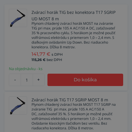
Zvárací horák TIG bez konektora T17 SGRIP
UD MOST 8 m
Plynom chladený zvárací horák MOST na zváranie
TIG pri max. prúde 105 A AC/150 A DC, zaťažovateľ
35 % pracovného cyklu. S horákom je možné použiť
volfrámovú elektródu s priemerom 1,0 – 2,4 mm. S
diaľkovým ovládaním Up Down. Bez riadiaceho
konektora. Dĺžka 8 metrov.
141,77
€
s DPH
115,26
€
bez DPH
Na objednávku - ks
-
+
Do košíka
Zvárací horák TIG T17 SGRIP MOST 8 m
Plynom chladený zvárací horák MOST T17 SGRIP na
zváranie TIG pri max. prúde 105 A AC/150 A
DC, zaťažovateľ 35 %. S horákom je možné použiť
volfrámovú elektródu s priemerom 1,0 – 2,4 mm.
Ovládanie klasickým tlačidlom bez ventilu. Bez
riadiaceho konektora. Dĺžka 8 metrov.