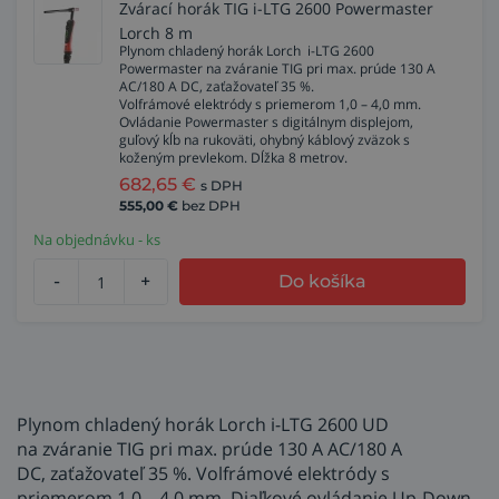
Zvárací horák TIG i-LTG 2600 Powermaster
Lorch 8 m
Plynom chladený horák Lorch i-LTG 2600
Powermaster na zváranie TIG pri max. prúde 130 A
AC/180 A DC, zaťažovateľ 35 %.
Volfrámové elektródy s priemerom 1,0 – 4,0 mm.
Ovládanie Powermaster s digitálnym displejom,
guľový kĺb na rukoväti, ohybný káblový zväzok s
koženým prevlekom. Dĺžka 8 metrov.
682,65
€
s DPH
555,00
€
bez DPH
Na objednávku - ks
-
+
Do košíka
Plynom chladený horák Lorch i-LTG 2600 UD
na zváranie TIG pri max. prúde 130 A AC/180 A
DC, zaťažovateľ 35 %. Volfrámové elektródy s
priemerom 1,0 – 4,0 mm. Diaľkové ovládanie Up-Down,