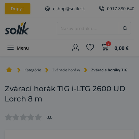
Dopyt
eshop@solik.sk
0917 880 640
0
0,00
€
Menu
Kategórie
Zváracie horáky
Zváracie horáky TIG
Zvárací horák TIG i-LTG 2600 UD
Lorch 8 m
0,0