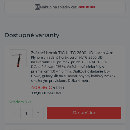
Nákup na splátky cez
Dostupné varianty
Zvárací horák TIG i-LTG 2600 UD Lorch 4 m
Plynom chladený horák Lorch i-LTG 2600 UD
na zváranie TIG pri max. prúde 130 A AC/180 A
DC, zaťažovateľ 35 %. Volfrámové elektródy s
priemerom 1,0 – 4,0 mm. Diaľkové ovládanie Up-
Down, guľový kĺb na rukoväti, ohybný káblový zväzok
s koženým prevlekom. Dĺžka 4 metre.
408,36
€
s DPH
332,00
€
bez DPH
Skladom 3 ks
-
+
Do košíka