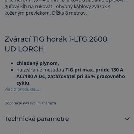
guľový kĺb na rukoväti, ohybný káblový zväzok s
koženým prevlekom. Dĺžka 8 metrov.
Zvárací TIG horák i-LTG 2600
UD LORCH
chladený plynom,
na zváranie metódou
TIG pri max. prúde 130 A
AC/180 A DC, zaťažovateľ pri 35 % pracovného
cyklu
,
použitie volfrámovej elektródy s
Viac o produkte...
priemerom 1,0
–
4,0 mm
,
ovládanie Up-Down s diaľkovým ovládaním
Odporučte nás svojím známym
zdroja
- ergonomicky tvarované tlačidlá, tlačidlo 1
= zapnutie a vypnutie zváracieho prúdu, tlačidlo 2
Technické parametre
= aktivácia druhého prúdu,
ochranná funkcia HeatProtect
- zvýšenie