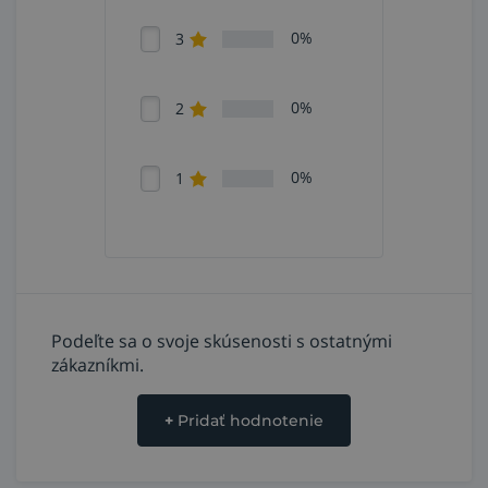
Up-Down.
0%
3
Horák i-LTG 2600 UD je použiteľný
so všetkými TIG
zdrojmi Lorch s funkciou ITC-Inside
(ITC = Intelligent
0%
Torch Control):
série T, T-Pro, TF-Pro, HandyTIG
2
AC/DC, HandyTIG 180/200 AC/DC
, s podporou "i-
čkových" horákov.
0%
1
Podrobnejšie informácie nájdete v katalógovom liste
horáka.
Podeľte sa o svoje skúsenosti s ostatnými
zákazníkmi.
+
Pridať hodnotenie