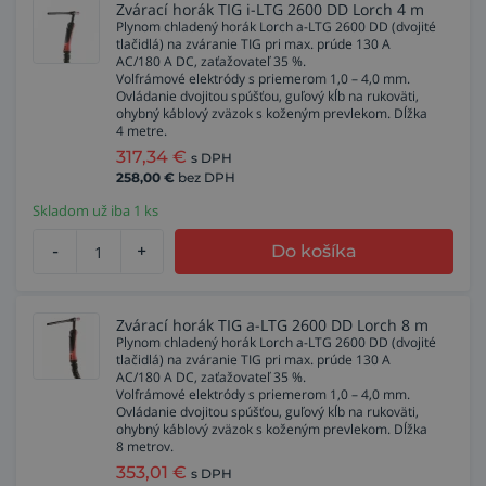
Zvárací horák TIG i-LTG 2600 DD Lorch 4 m
Plynom chladený horák Lorch a-LTG 2600 DD (dvojité
tlačidlá) na zváranie TIG pri max. prúde 130 A
AC/180 A DC, zaťažovateľ 35 %.
Volfrámové elektródy s priemerom 1,0 – 4,0 mm.
Ovládanie dvojitou spúšťou, guľový kĺb na rukoväti,
ohybný káblový zväzok s koženým prevlekom. Dĺžka
4 metre.
317,34
€
s DPH
258,00
€
bez DPH
Skladom už iba 1 ks
-
+
Do košíka
Zvárací horák TIG a-LTG 2600 DD Lorch 8 m
Plynom chladený horák Lorch a-LTG 2600 DD (dvojité
tlačidlá) na zváranie TIG pri max. prúde 130 A
AC/180 A DC, zaťažovateľ 35 %.
Volfrámové elektródy s priemerom 1,0 – 4,0 mm.
Ovládanie dvojitou spúšťou, guľový kĺb na rukoväti,
ohybný káblový zväzok s koženým prevlekom. Dĺžka
8 metrov.
353,01
€
s DPH