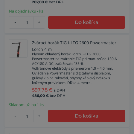
287,00
€
bez DPH
Na objednávku - ks
-
+
Do košíka
Zvárací horák TIG i-LTG 2600 Powermaster
Lorch 4 m
Plynom chladený horák Lorch i-LTG 2600
Powermaster na zváranie TIG pri max. prúde 130 A
AC/180 A DC, zaťažovateľ 35 %.
Volfrámové elektródy s priemerom 1,0 – 4,0 mm.
Ovládanie Powermaster s digitálnym displejom,
guľový kĺb na rukoväti, ohybný káblový zväzok s
koženým prevlekom. Dĺžka 4 metre.
597,78
€
s DPH
486,00
€
bez DPH
Skladom už iba 1 ks
-
+
Do košíka