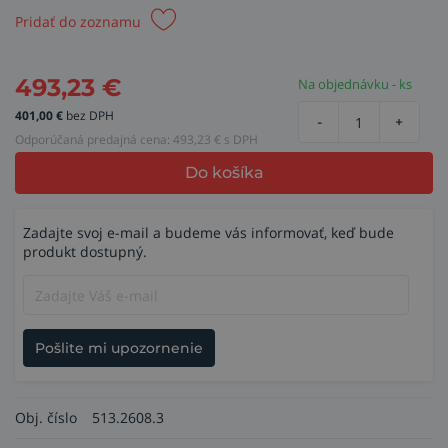
Pridať do zoznamu
493,23
€
Na objednávku - ks
401,00
€
bez DPH
-
+
Odporúčaná predajná cena:
493,23
€ s DPH
Do košíka
Zadajte svoj e-mail a budeme vás informovať, keď bude
produkt dostupný.
Pošlite mi upozornenie
Obj. číslo
513.2608.3