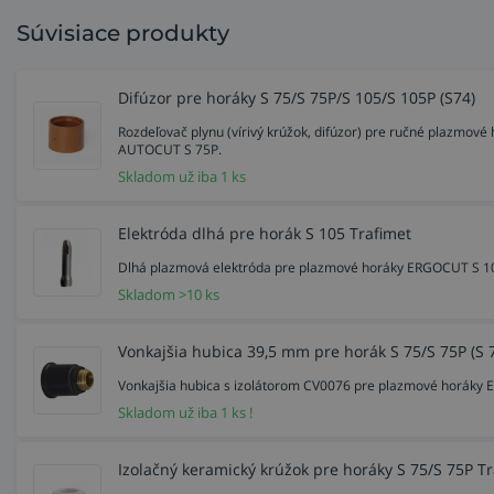
Súvisiace produkty
Difúzor pre horáky S 75/S 75P/S 105/S 105P (S74)
Rozdeľovač plynu (vírivý krúžok, difúzor) pre ručné plazm
AUTOCUT S 75P.
Skladom už iba 1 ks
Elektróda dlhá pre horák S 105 Trafimet
Dlhá plazmová elektróda pre plazmové horáky ERGOCUT S 
Skladom >10 ks
Vonkajšia hubica 39,5 mm pre horák S 75/S 75P (S 
Vonkajšia hubica s izolátorom CV0076 pre plazmové horáky
Skladom už iba 1 ks !
Izolačný keramický krúžok pre horáky S 75/S 75P T