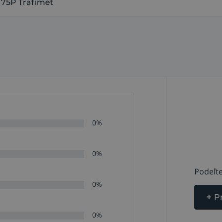
75P Trafimet
0%
0%
Podeľte
0%
+
P
0%