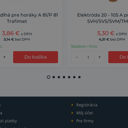
dlhá pre horáky A 81/P 81
Elektróda 20 - 105 A 
Trafimet
SVH/SVS/SVM/TM
3,86
€
5,30
€
s DPH
s DPH
3,14
€
bez DPH
4,31
€
bez DPH
ks
Skladom >10 ks
+
Do košíka
-
+
Do 
s
Registrácia
a
Môj účet
ti platby
Pre firmy