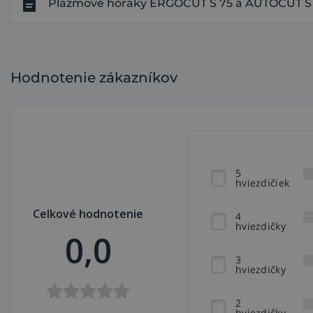
Plazmové horáky ERGOCUT S 75 a AUTOCUT S 
Hodnotenie zákazníkov
5
hviezdičiek
Celkové hodnotenie
4
hviezdičky
0,0
3
hviezdičky
2
hviezdičky