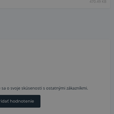
470.49 KB
 sa o svoje skúsenosti s ostatnými zákazníkmi.
ridať hodnotenie