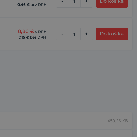
-
+
Do košíka
0,46
€
bez DPH
8,80
€
s DPH
-
+
Do košíka
7,15
€
bez DPH
450.28 KB