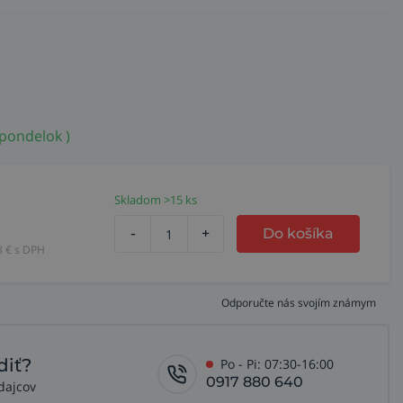
 pondelok )
Skladom >15 ks
-
+
Do košíka
8
€ s DPH
Odporučte nás svojím známym
diť?
Po - Pi: 07:30-16:00
0917 880 640
dajcov