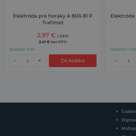
Elektróda pre horáky A 81/A 81 P
Elektróda 
Trafimet
2,97
€
s DPH
2,41
€
bez DPH
Skladom >5 ks
Skladom >15 
-
+
Do košíka
-
Cookie
Doprav
Možnos