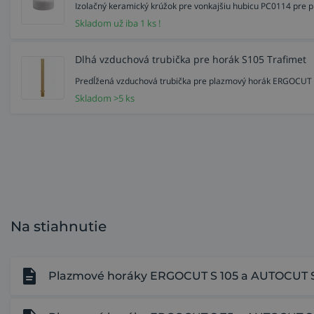
Izolačný keramický krúžok pre vonkajšiu hubicu PC0114 pr
Skladom už iba 1 ks !
Dlhá vzduchová trubička pre horák S105 Trafimet
Predĺžená vzduchová trubička pre plazmový horák ERGOCUT
Skladom >5 ks
Na stiahnutie
Plazmové horáky ERGOCUT S 105 a AUTOCUT S