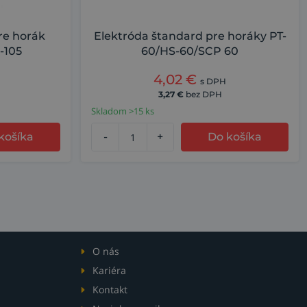
pre horák
Elektróda štandard pre horáky PT-
-105
60/HS-60/SCP 60
4,02
€
s DPH
3,27
€
bez DPH
Skladom >15 ks
košíka
-
+
Do košíka
O nás
Kariéra
Kontakt