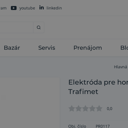
gram
youtube
linkedin
Bazár
Servis
Prenájom
Bl
Hlavná
Elektróda pre hor
Trafimet
0,0
Obj. číslo
PR0117