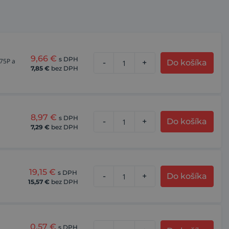
9,66
€
s DPH
 75P a
-
+
Do košíka
7,85
€
bez DPH
8,97
€
s DPH
-
+
Do košíka
7,29
€
bez DPH
19,15
€
s DPH
-
+
Do košíka
15,57
€
bez DPH
0,57
€
s DPH