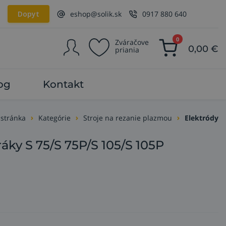
Dopyt
eshop@solik.sk
0917 880 640
0
Zváračove
0,00
€
priania
og
Kontakt
 stránka
Kategórie
Stroje na rezanie plazmou
Elektródy
áky S 75/S 75P/S 105/S 105P