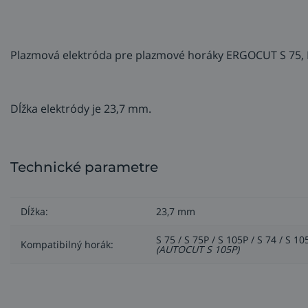
Plazmová elektróda pre plazmové horáky ERGOCUT S 75, 
Dĺžka elektródy je 23,7 mm.
Technické parametre
Dĺžka:
23,7 mm
S 75 / S 75P / S 105P / S 74 / S 
Kompatibilný horák:
(AUTOCUT S 105P)