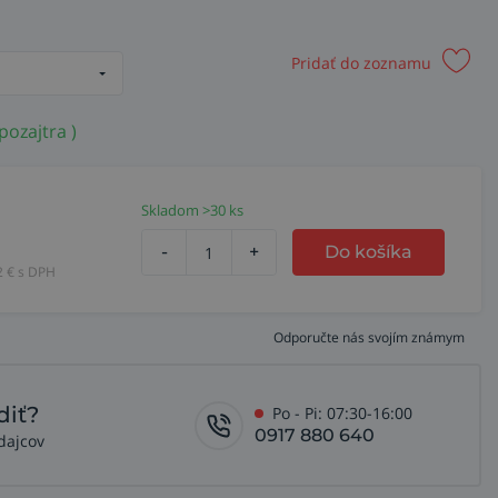
Pridať do zoznamu
pozajtra )
Skladom >30 ks
-
+
Do košíka
2
€ s DPH
Odporučte nás svojím známym
diť?
Po - Pi: 07:30-16:00
0917 880 640
dajcov