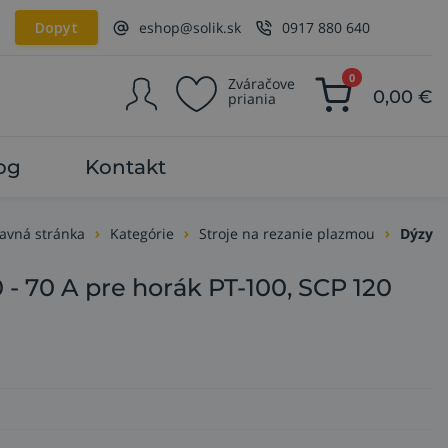
Dopyt
eshop@solik.sk
0917 880 640
0
Zváračove
0,00
€
priania
og
Kontakt
avná stránka
Kategórie
Stroje na rezanie plazmou
Dýzy
- 70 A pre horák PT-100, SCP 120