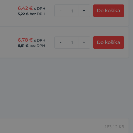
6,42
€
s DPH
-
+
Do košíka
5,22
€
bez DPH
6,78
€
s DPH
-
+
Do košíka
5,51
€
bez DPH
183.12 KB