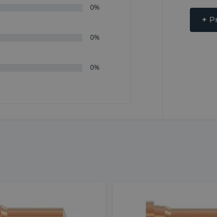
0%
+
P
0%
0%