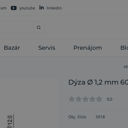
gram
youtube
linkedin
Bazár
Servis
Prenájom
Bl
Hl
Dýza Ø 1,2 mm 60 
0,0
Obj. číslo
5018