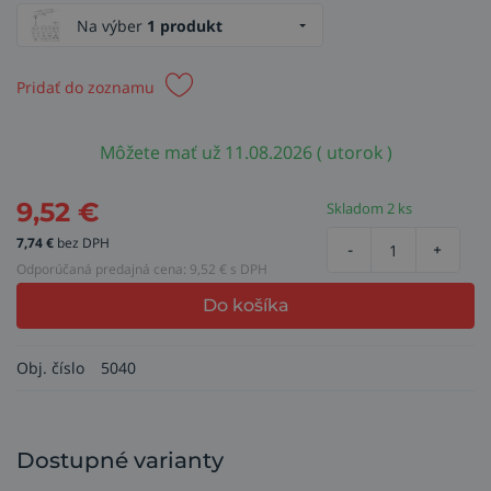
Na výber
1 produkt
Pridať do zoznamu
Môžete mať už 11.08.2026 ( utorok )
9,52
€
Skladom 2 ks
7,74
€
bez DPH
-
+
Odporúčaná predajná cena:
9,52
€ s DPH
Do košíka
Obj. číslo
5040
Dostupné varianty