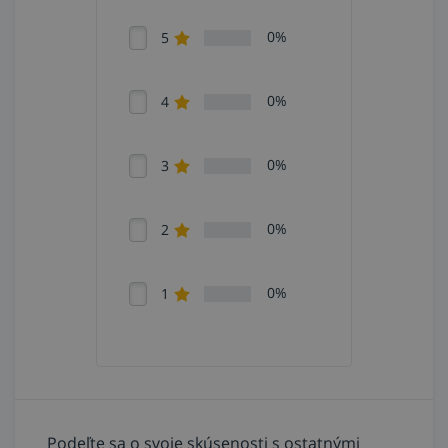
0%
5
0%
4
0%
3
0%
2
0%
1
Podeľte sa o svoje skúsenosti s ostatnými