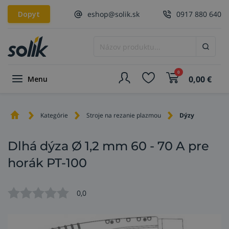
Dopyt
eshop@solik.sk
0917 880 640
0
0,00
€
Menu
Kategórie
Stroje na rezanie plazmou
Dýzy
Dlhá dýza Ø 1,2 mm 60 - 70 A pre
horák PT-100
0,0