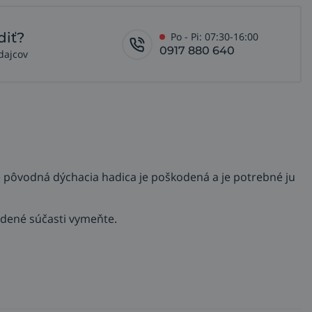
diť?
Po - Pi: 07:30-16:00
0917 880 640
dajcov
 pôvodná dýchacia hadica je poškodená a je potrebné ju
odené súčasti vymeňte.