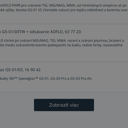
iou ADFLO PAPR pre zváranie TIG, MIG/MAG, MMA, od minimálnych ampérov až po
 výšky. Kazeta G5-01 VC (Variable colour) pre lepšiu viditeľnosť a kontrolu zvar
om G5-01/03TW + odsávanie ADFLO, 63 77 20
 chráni pri zváraní MIG/MAG, TIG, MMA, rezaní a zváraní plazmou, brúsení a
tie medzi zváraním/brúsením poklepaním na kuklu, reálne farby, nastaviteľná
as G5-01/03, 16 90 42
e kukly 3M™ Speedglas™ G5-01, G5-03 Pro a G5-03 Pro Air.
Zobraziť viac