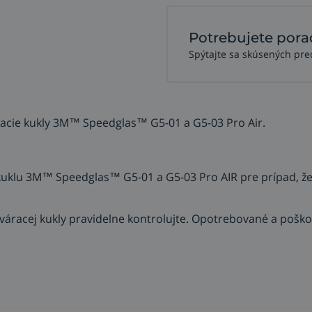
Potrebujete pora
Spýtajte sa skúsených pre
racie kukly 3M™ Speedglas™ G5-01 a G5-03 Pro Air.
uklu 3M™ Speedglas™ G5-01 a G5-03 Pro AIR pre prípad, že
váracej kukly pravidelne kontrolujte. Opotrebované a pošk