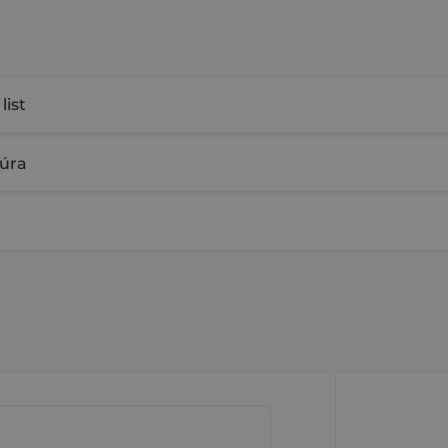
list
žúra