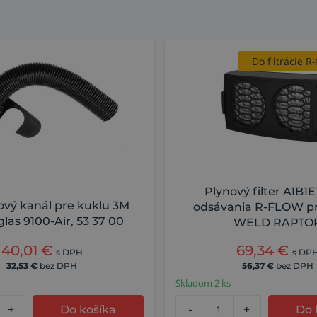
Do filtrácie 
Proti plynom
Plynový filter A1B1E
vý kanál pre kuklu 3M
odsávania R-FLOW pr
las 9100-Air, 53 37 00
WELD RAPTO
40,01
€
69,34
€
s DPH
s DP
32,53
€
bez DPH
56,37
€
bez DPH
Skladom 2 ks
+
Do košíka
-
+
Do 