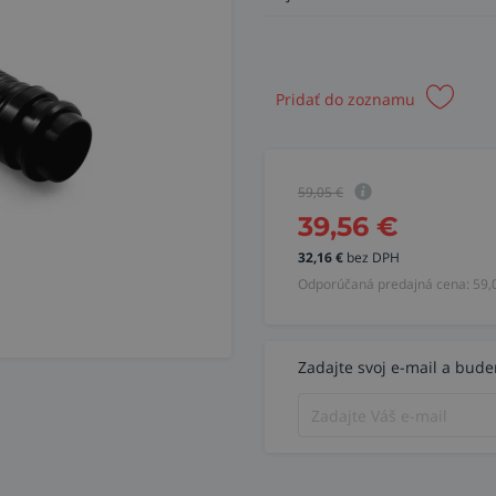
Pridať do zoznamu
59,05
€
39,56
€
32,16
€
bez DPH
Odporúčaná predajná cena:
59,
Zadajte svoj e-mail a bud