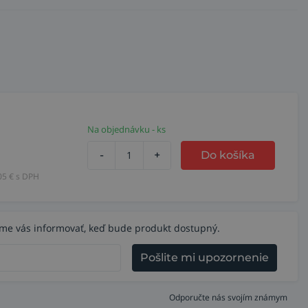
Na objednávku - ks
-
+
Do košíka
05
€ s DPH
eme vás informovať, keď bude produkt dostupný.
Pošlite mi upozornenie
Odporučte nás svojím známym