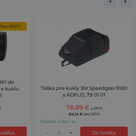
R-flow MOST
 a výparom
1K1 do
Taška pre kukly 3M Speedglas 9100
e kuklu
s ADFLO, 79 01 01
R
78,89
€
H
s DPH
64,14
€
bez DPH
Skladom už iba 1 ks
košíka
-
+
Do košíka