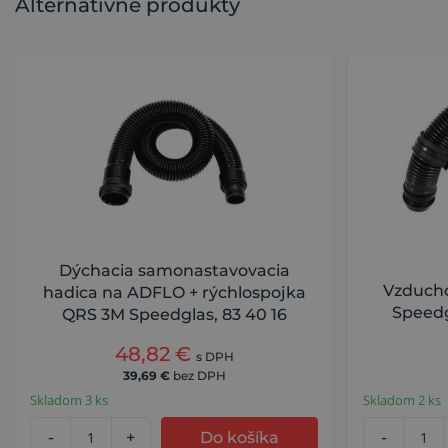
Alternatívne produkty
Dýchacia samonastavovacia
Vzducho
hadica na ADFLO + rýchlospojka
Speedg
QRS 3M Speedglas, 83 40 16
48,82
€
s DPH
39,69
€
bez DPH
Skladom 3 ks
Skladom 2 ks
-
+
Do košíka
-