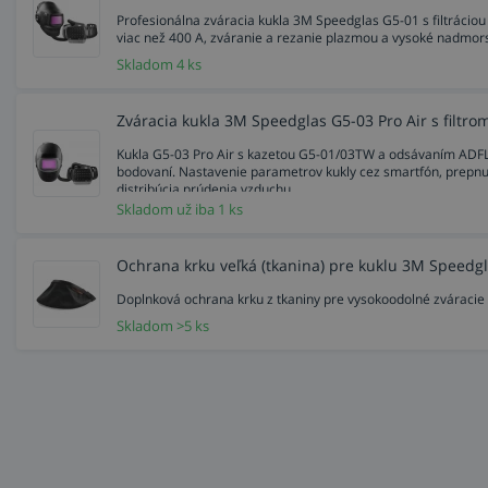
Profesionálna zváracia kukla 3M Speedglas G5-01 s filtrác
viac než 400 A, zváranie a rezanie plazmou a vysoké nadmorské
Skladom 4 ks
Zváracia kukla 3M Speedglas G5-03 Pro Air s filtr
Kukla G5-03 Pro Air s kazetou G5-01/03TW a odsávaním ADFLO
bodovaní. Nastavenie parametrov kukly cez smartfón, prepnu
distribúcia prúdenia vzduchu.
Skladom už iba 1 ks
Ochrana krku veľká (tkanina) pre kuklu 3M Speedgl
Doplnková ochrana krku z tkaniny pre vysokoodolné zváraci
Skladom >5 ks