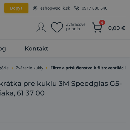
Dopyt
eshop@solik.sk
0917 880 640
0
Zváračove
0,00
€
priania
og
Kontakt
górie
Zváracie kukly
Filtre a príslušenstvo k filtroventilácii
krátka pre kuklu 3M Speedglas G5-
iaka, 61 37 00