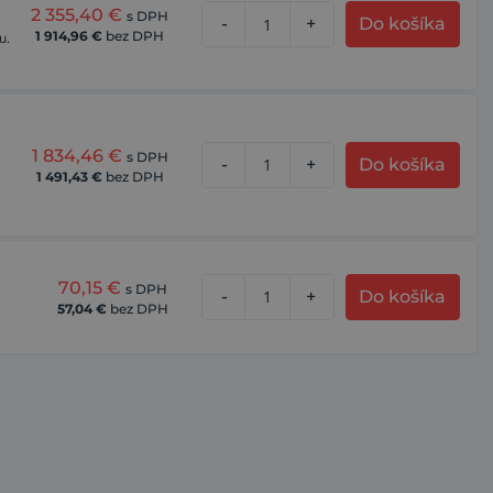
2 355,40
€
s DPH
-
+
Do košíka
1 914,96
€
bez DPH
u.
1 834,46
€
s DPH
-
+
Do košíka
1 491,43
€
bez DPH
70,15
€
s DPH
-
+
Do košíka
57,04
€
bez DPH