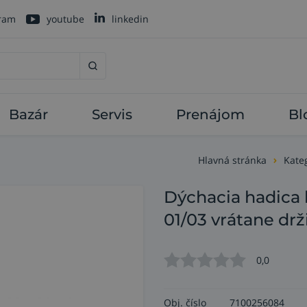
gram
youtube
linkedin
Bazár
Servis
Prenájom
Bl
Hlavná stránka
Kate
Dýchacia hadica 
01/03 vrátane drž
0,0
Obj. číslo
7100256084