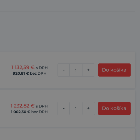
1 132,59
€
s DPH
ž
-
+
Do košíka
920,81
€
bez DPH
1 232,82
€
s DPH
ž
-
+
Do košíka
1 002,30
€
bez DPH