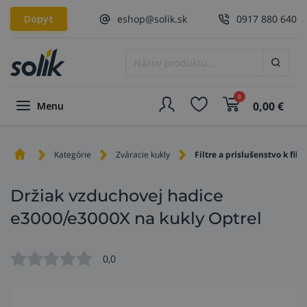
Dopyt
eshop@solik.sk
0917 880 640
0
0,00
€
Menu
Kategórie
Zváracie kukly
Filtre a príslušenstvo k filtr
Držiak vzduchovej hadice
e3000/e3000X na kukly Optrel
0,0