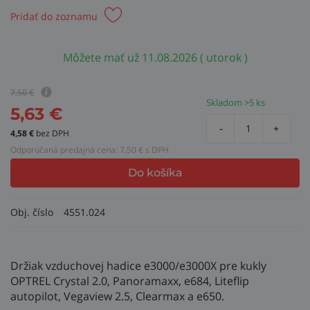
Pridať do zoznamu
Môžete mať už 11.08.2026 ( utorok )
7,50
€
Skladom >5 ks
5,63
€
-
+
4,58
€
bez DPH
Odporúčaná predajná cena:
7,50
€ s DPH
Do košíka
Obj. číslo
4551.024
Držiak vzduchovej hadice e3000/e3000X pre kukly
OPTREL Crystal 2.0, Panoramaxx, e684, Liteflip
autopilot, Vegaview 2.5, Clearmax a e650.