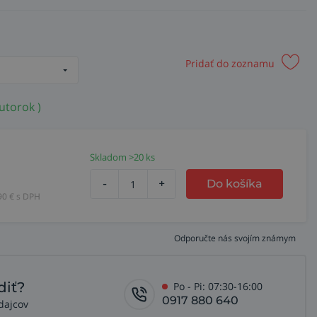
Pridať do zoznamu
utorok )
Skladom >20 ks
-
+
Do košíka
90
€ s DPH
Odporučte nás svojím známym
diť?
Po - Pi: 07:30-16:00
0917 880 640
dajcov