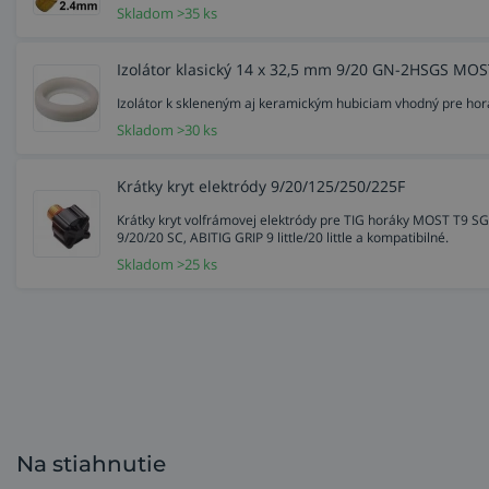
Skladom >35 ks
Izolátor klasický 14 x 32,5 mm 9/20 GN-2HSGS MOS
Izolátor k skleneným aj keramickým hubiciam vhodný pre horá
Skladom >30 ks
Krátky kryt elektródy 9/20/125/250/225F
Krátky kryt volfrámovej elektródy pre TIG horáky MOST T9 SG
Zliatiny ako je napríklad titán vyžadujú dodatočné množst
9/20/20 SC, ABITIG GRIP 9 little/20 little a kompatibilné.
zvýšení teploty. Titán reaguje s kyslíkom a inými prímesa
Skladom >25 ks
atmosférou dochádza k zvýšeniu pevnosti a zníženiu ťažn
dostatočné na to, aby pokryli plynom väčšiu plochu. Práve
Sklenené hubice Pyrex odolné aj voši vysokej tepote zai
povrchy.
Sklenené hubice sú tiež vhodné pre zváranie leteckých mo
veľkou výhodou, že volfrámovú elektródu je možné vysunú
bez toho, aby mu pri práci prekážalo telo horáka.
Na stiahnutie