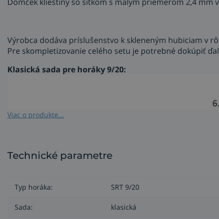
Domček klieštiny so sitkom s malým priemerom 2,4 mm v
Výrobca dodáva príslušenstvo k skleneným hubiciam v rôz
Pre skompletizovanie celého setu je potrebné dokúpiť ďalšie
Klasická sada pre horáky 9/20:
Viac o produkte...
Technické parametre
Typ horáka:
SRT 9/20
Sada:
klasická