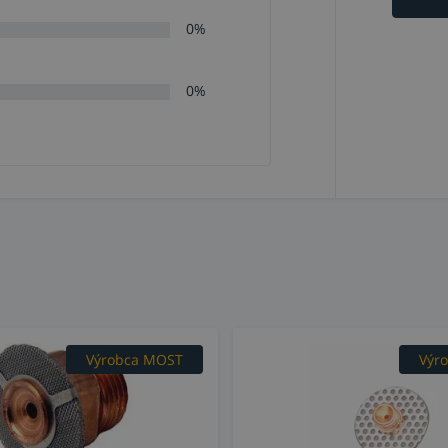
0%
0%
Výrobca MOST
Výr