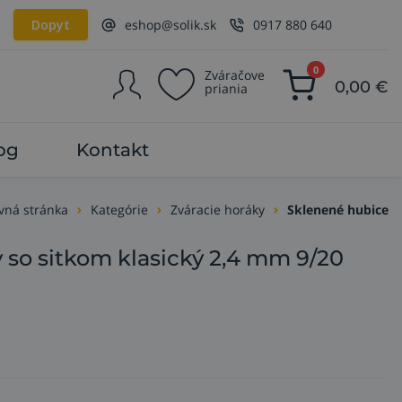
Dopyt
eshop@solik.sk
0917 880 640
0
Zváračove
0,00
€
priania
og
Kontakt
vná stránka
Kategórie
Zváracie horáky
Sklenené hubice
 so sitkom klasický 2,4 mm 9/20