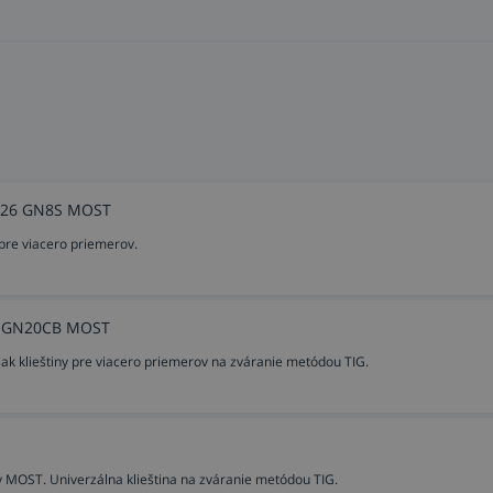
icami
 čisto vidieť zvarový kúpeľ aj v ťažko viditeľných častiach,
epraskajú),
uhloch,
 spotreby plynu),
8/26 GN8S MOST
 pre viacero priemerov.
/20 GN20CB MOST
iak klieštiny pre viacero priemerov na zváranie metódou TIG.
 MOST. Univerzálna klieština na zváranie metódou TIG.