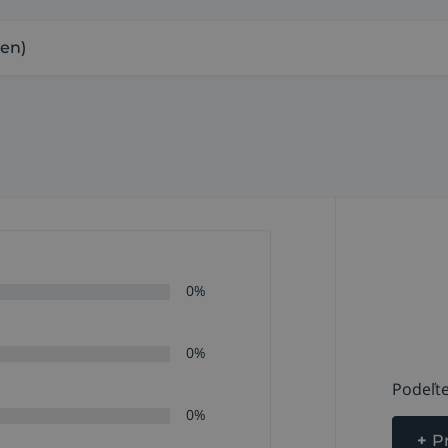
(en)
0%
0%
Podeľte
0%
+
P