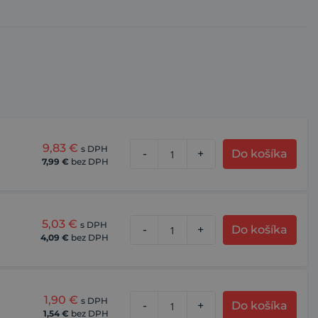
9,83
€
s DPH
-
+
Do košíka
7,99
€
bez DPH
5,03
€
s DPH
-
+
Do košíka
4,09
€
bez DPH
1,90
€
s DPH
-
+
Do košíka
1,54
€
bez DPH