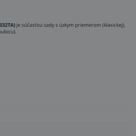
332TA)
je súčasťou sady s úzkym priemerom (klasickej).
hubicu).