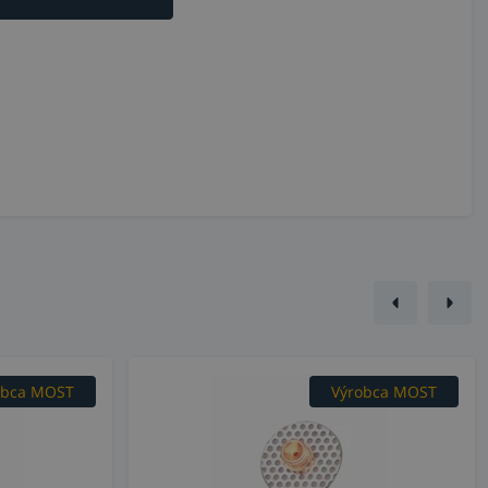
obca MOST
Výrobca MOST