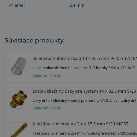
Výhody zvárania so sklenenými hub
Priemer:
2,4 mm
sklenená hubica vyrobená z Pyrexu umožňuje zváračovi
výborné použitie pri zváraní titánu a nereze (zvary n
zlepšená viditeľnosť pri zváraní v ťažko dostupných 
vysunutie elektródy až do 3,81 cm za okraj hubice,
Súvisiace produkty
znížené náklady na ochranný plyn (ušetrenie až 40 %
dostupnosť náhradných dielov.
Sklenená hubica úzka ø 14 x 32,5 mm 9/20 a 17/1
Zváranie titánu a zliatin
Univerzálna sklenená hubica pre TIG horáky 9/20 a 17/18/26
Skladom >15 ks
Držiak klieštiny úzky pre systém 14 x 32,5 mm 9
Úzky držiak klieštiny vhodný pre horáky 9/20. Univerzálny drž
Skladom >20 ks
Klieština univerzálna 2,4 x 25,5 mm 9/20 MOST
Klieština s priemerom 2,4 mm vhodná pre horáky 9/20 značky