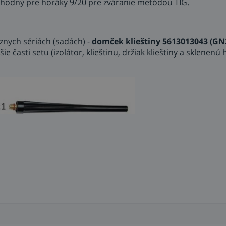
hodný pre horáky 9/20 pre zváranie metódou TIG.
nych sériách (sadách) -
domček klieštiny 5613013043 (GN
 časti setu (izolátor, klieštinu, držiak klieštiny a sklenenú 