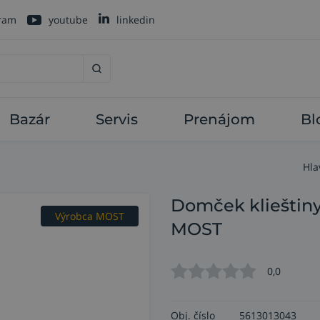
gram
youtube
linkedin
Bazár
Servis
Prenájom
Bl
Hla
Domček klieštiny
Výrobca MOST
MOST
0,0
Obj. číslo
5613013043