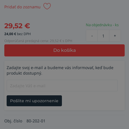
Pridať do zoznamu
29,52
€
Na objednávku - ks
24,00
€
bez DPH
-
+
Odporúčaná predajná cena:
29,52
€ s DPH
Do košíka
Zadajte svoj e-mail a budeme vás informovať, keď bude
produkt dostupný.
Pošlite mi upozornenie
Obj. číslo
80-202-01