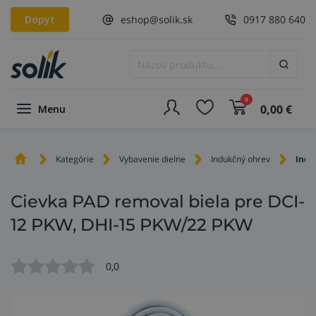
Dopyt
eshop@solik.sk
0917 880 640
0
0,00
€
Menu
Kategórie
Vybavenie dielne
Indukčný ohrev
Indu
Cievka PAD removal biela pre DCI-
12 PKW, DHI-15 PKW/22 PKW
0,0