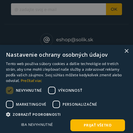
OK
eshop@solik.sk
×
Nastavenie ochrany osobných údajov
Tento web používa súbory cookies a ďalšie technológie od tretích
strán, aby sme mohli zlepšovať naše služby a zobrazovať reklamy
podľa vašich záujmov. Svoj súhlas môžete kedykoľvek zmeniť alebo
odvolať.
Prečítať viac
NEVYHNUTNÉ
VÝKONNOSŤ
MARKETINGOVÉ
PERSONALIZAČNÉ
© Copyright 2018-2025 Solík SK, s.r.o. - zváracia technika l Všetky práva
ZOBRAZIŤ PODROBNOSTI
vyhradené
IBA NEVYHNUTNÉ
PRIJAŤ VŠETKO
webdesign ©
bart.sk