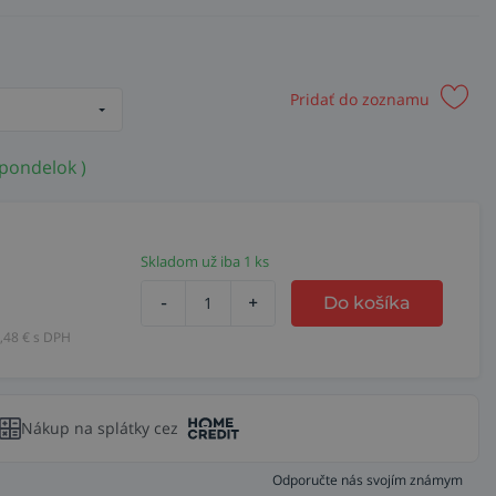
Pridať do zoznamu
 pondelok )
Skladom už iba 1 ks
-
+
Do košíka
,48
€ s DPH
Nákup na splátky cez
Odporučte nás svojím známym