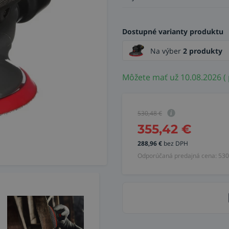
Dostupné varianty produktu
Na výber
2 produkty
Môžete mať už 10.08.2026 (
530,48
€
355,42
€
288,96
€
bez DPH
Odporúčaná predajná cena:
530