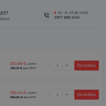
diť?
Po - Pi: 07:30-16:00
0917 880 640
dajcov
350,68
€
s DPH
-
+
Do košíka
285,10
€
bez DPH
355,42
€
s DPH
-
+
Do košíka
288,96
€
bez DPH