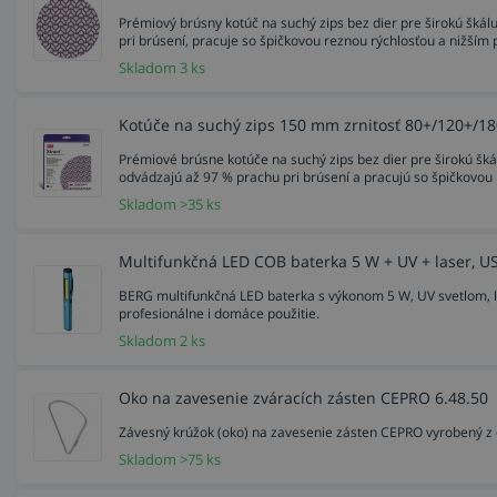
Prémiový brúsny kotúč na suchý zips bez dier pre širokú škál
pri brúsení, pracuje so špičkovou reznou rýchlosťou a nižším 
Skladom 3 ks
Kotúče na suchý zips 150 mm zrnitosť 80+/120+/18
Prémiové brúsne kotúče na suchý zips bez dier pre širokú škál
odvádzajú až 97 % prachu pri brúsení a pracujú so špičkovou 
Skladom >35 ks
Multifunkčná LED COB baterka 5 W + UV + laser, U
BERG multifunkčná LED baterka s výkonom 5 W, UV svetlom, l
profesionálne i domáce použitie.
Skladom 2 ks
Oko na zavesenie zváracích zásten CEPRO 6.48.50
Závesný krúžok (oko) na zavesenie zásten CEPRO vyrobený z 
Skladom >75 ks