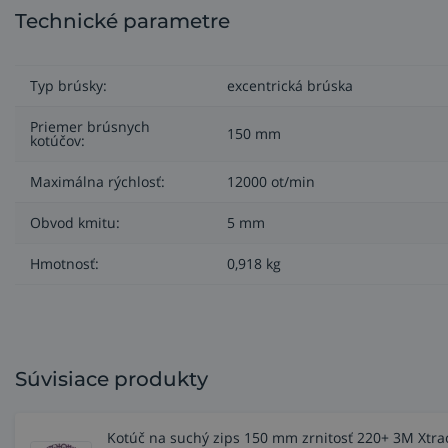
Brúska Xtract je odporúčaná pre kovovýrobu, na brúsenie
Technické parametre
Spolu so sieťovými kotúčmi 3M Xtract™ a prenosným ods
Typ brúsky:
excentrická brúska
Tieto brúsky boli navrhnuté na odsávanie prachu ako sú
3M™ Clean Sanding alebo k vášmu existujúcemu centrál
Priemer brúsnych
150 mm
kotúčov:
Zadný závitový nadstavec umožňuje jednoduché a bezpečné
odstraňovať prach z obrobku a okolitého priestoru. Pri 
Maximálna rýchlosť:
12000 ot/min
brúsenia.
Obvod kmitu:
5 mm
Hmotnosť:
0,918 kg
Súvisiace produkty
Kotúč na suchý zips 150 mm zrnitosť 220+ 3M Xtrac