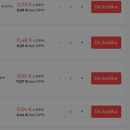
0,73
€
s DPH
% prachu
-
+
Do košíka
0,59
€
bez DPH
11,48
€
s DPH
-
+
Do košíka
9,33
€
bez DPH
21,61
€
s DPH
 pre
-
+
Do košíka
17,57
€
bez DPH
0,54
€
s DPH
-
+
Do košíka
0,44
€
bez DPH