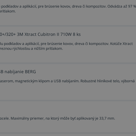
u podkladov a aplikácií, pre brúsenie kovov, dreva či kompozitov. Odvádza až 97 
prítlakom.
0+/320+ 3M Xtract Cubitron II 710W 8 ks
u podkladov a aplikácií, pre brúsenie kovov, dreva či kompozitov. Kotúče Xtract
reznou rýchlosťou a nižším prítlakom.
SB nabíjanie BERG
aserom, magnetickým klipom a USB nabíjaním. Robustné hliníkové telo, výborná
ocele. Maximálny priemer, na ktorý môže byť aplikovaný je 33,7 mm.