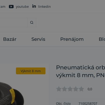
gram
youtube
linkedin
Bazár
Servis
Prenájom
Bl
Pneumatická orb
Výkmit 8 mm
výkmit 8 mm, P
0,0
Obj. číslo
7100258707