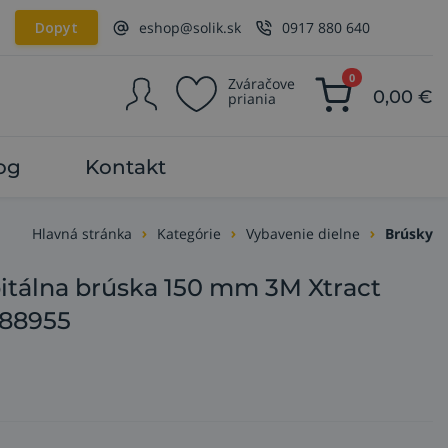
Dopyt
eshop@solik.sk
0917 880 640
0
Zváračove
0,00
€
priania
og
Kontakt
Hlavná stránka
Kategórie
Vybavenie dielne
Brúsky
itálna brúska 150 mm 3M Xtract
N88955