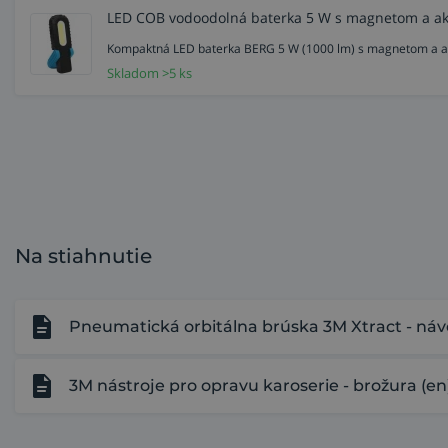
LED COB vodoodolná baterka 5 W s magnetom a 
Kompaktná LED baterka BERG 5 W (1000 lm) s magnetom a akum
Skladom >5 ks
Na stiahnutie
Pneumatická orbitálna brúska 3M Xtract - náv
3M nástroje pro opravu karoserie - brožura (en