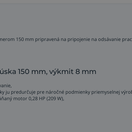
emerom 150 mm pripravená na pripojenie na odsávanie prac
brúska 150 mm, výkmit 8 mm
vanie,
úsky ju predurčuje pre náročné podmienky priemyselnej výro
áňaný motor 0,28 HP (209 W),
,