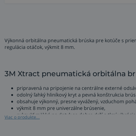
Výkonná orbitálna pneumatická brúska pre kotúče s pri
regulácia otáčok, výkmit 8 mm.
3M Xtract pneumatická orbitálna 
pripravená na pripojenie na centrálne externé odsá
odolný ľahký hliníkový kryt a pevná konštrukcia br
obsahuje výkonný, presne vyvážený, vzduchom poh
výkmit 8 mm pre univerzálne brúsenie,
rukoväť mäkká na dotyk sa dobre drží a tlmí vibrácie
Viac o produkte...
tlmič v brúske znižuje hlučnosť,
regulácia otáčok - tri variabilné nastavenia rýchlosti.