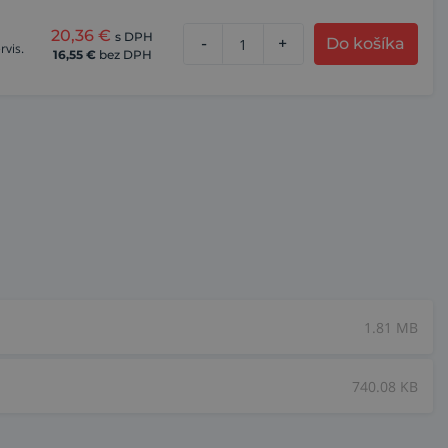
20,36
€
s DPH
-
+
Do košíka
rvis.
16,55
€
bez DPH
1.81 MB
740.08 KB