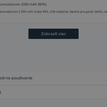
akumulátorom 2000 mAh BERG
ulátorom 2 000 mAh, krytie IP65, USB nabíjanie. Ideálna pre garáž, dielňu, se
Zobraziť viac
od na používanie
)