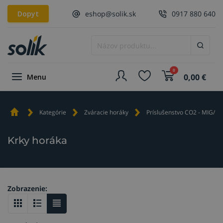
Dopyt
eshop@solik.sk
0917 880 640
0
0,00
€
Menu
Kategórie
Zváracie horáky
Príslušenstvo CO2 - MIG/M
Krky horáka
Zobrazenie: