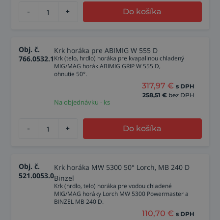
-
+
Do košíka
Obj. č.
Krk horáka pre ABIMIG W 555 D
766.0532.1
Krk (telo, hrdlo) horáka pre kvapalinou chladený
MIG/MAG horák ABIMIG GRIP W 555 D,
ohnutie 50°.
317,97
€
s DPH
258,51
€
bez DPH
Na objednávku - ks
-
+
Do košíka
Obj. č.
Krk horáka MW 5300 50° Lorch, MB 240 D
521.0053.0
Binzel
Krk (hrdlo, telo) horáka pre vodou chladené
MIG/MAG horáky Lorch MW 5300 Powermaster a
BINZEL MB 240 D.
110,70
€
s DPH