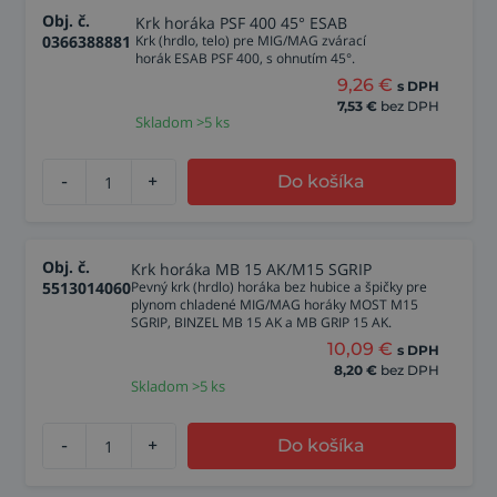
Obj. č.
Krk horáka PSF 400 45° ESAB
0366388881
Krk (hrdlo, telo) pre MIG/MAG zvárací
horák ESAB PSF 400, s ohnutím 45°.
9,26
€
s DPH
7,53
€
bez DPH
Skladom >5 ks
-
+
Do košíka
Obj. č.
Krk horáka MB 15 AK/M15 SGRIP
5513014060
Pevný krk (hrdlo) horáka bez hubice a špičky pre
plynom chladené MIG/MAG horáky MOST M15
SGRIP, BINZEL MB 15 AK a MB GRIP 15 AK.
10,09
€
s DPH
8,20
€
bez DPH
Skladom >5 ks
-
+
Do košíka