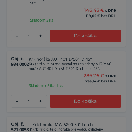
50°.
146,43
€
s DPH
119,05
€
bez DPH
Skladom 2 ks
-
+
Do košíka
Obj. č.
Krk horáka AUT 401 D/501 D 45°
934.0002
Krk (hrdlo, telo) pre kvapalinou chladený MIG/MAG
horák AUT 401 D a AUT 501 D, ohnutie 45°.
286,76
€
s DPH
233,14
€
bez DPH
Skladom už iba 1 ks
-
+
Do košíka
Obj. č.
Krk horáka MW 5800 50° Lorch
521.0058.0
Krk (hrdlo, telo) horáka pre vodou chladený