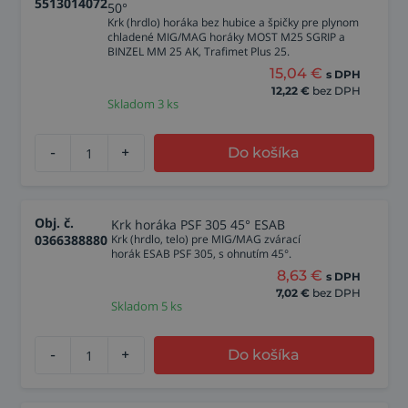
5513014072
50°
Krk (hrdlo) horáka bez hubice a špičky pre plynom
chladené MIG/MAG horáky MOST M25 SGRIP a
BINZEL MM 25 AK, Trafimet Plus 25.
15,04
€
s DPH
12,22
€
bez DPH
Skladom 3 ks
-
+
Do košíka
Obj. č.
Krk horáka PSF 305 45° ESAB
0366388880
Krk (hrdlo, telo) pre MIG/MAG zvárací
horák ESAB PSF 305, s ohnutím 45°.
8,63
€
s DPH
7,02
€
bez DPH
Skladom 5 ks
-
+
Do košíka