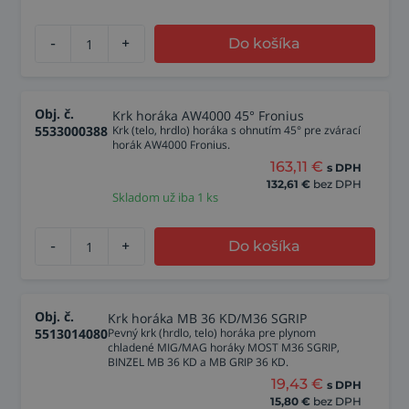
-
+
Do košíka
Obj. č.
Krk horáka AW4000 45° Fronius
5533000388
Krk (telo, hrdlo) horáka s ohnutím 45° pre zvárací
horák AW4000 Fronius.
163,11
€
s DPH
132,61
€
bez DPH
Skladom už iba 1 ks
-
+
Do košíka
Obj. č.
Krk horáka MB 36 KD/M36 SGRIP
5513014080
Pevný krk (hrdlo, telo) horáka pre plynom
chladené MIG/MAG horáky MOST M36 SGRIP,
BINZEL MB 36 KD a MB GRIP 36 KD.
19,43
€
s DPH
15,80
€
bez DPH