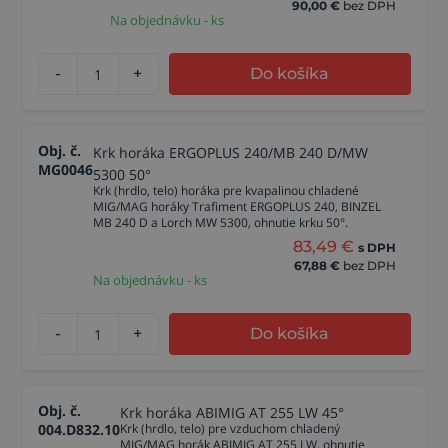
90,00
€
bez DPH
Na objednávku - ks
-
+
Do košíka
Obj. č.
Krk horáka ERGOPLUS 240/MB 240 D/MW
MG0046
5300 50°
Krk (hrdlo, telo) horáka pre kvapalinou chladené
MIG/MAG horáky Trafiment ERGOPLUS 240, BINZEL
MB 240 D a Lorch MW 5300, ohnutie krku 50°.
83,49
€
s DPH
67,88
€
bez DPH
Na objednávku - ks
-
+
Do košíka
Obj. č.
Krk horáka ABIMIG AT 255 LW 45°
004.D832.10
Krk (hrdlo, telo) pre vzduchom chladený
MIG/MAG horák ABIMIG AT 255 LW, ohnutie