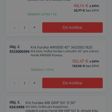
66,14
€
s DPH
53,77
€
bez DPH
Skladom už iba 1 ks
-
+
Do košíka
Obj. č.
Krk horáka AW5000 45° 34,0350,1820
5533000394
Krk (telo, hrdlo) horáka s ohnutím 45° pre zvárací
horák AW5000 Fronius.
152,47
€
s DPH
123,96
€
bez DPH
Skladom >10 ks
-
+
Do košíka
Obj. č.
Krk horáka MB GRIP 501 D 50°
034.0496
Krk (telo, hrdlo) pre kvapalinou
chladený zvárací horák MB GRIP 501 D, ohnutie krku