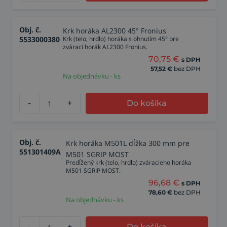
Obj. č.
Krk horáka AL2300 45° Fronius
5533000380
Krk (telo, hrdlo) horáka s ohnutím 45° pre
zvárací horák AL2300 Fronius.
70,75
€
s DPH
57,52
€
bez DPH
Na objednávku - ks
-
+
Do košíka
Obj. č.
Krk horáka M501L dĺžka 300 mm pre
551301409A
M501 SGRIP MOST
Predĺžený krk (telo, hrdlo) zváracieho horáka
M501 SGRIP MOST.
96,68
€
s DPH
78,60
€
bez DPH
Na objednávku - ks
-
+
Do košíka