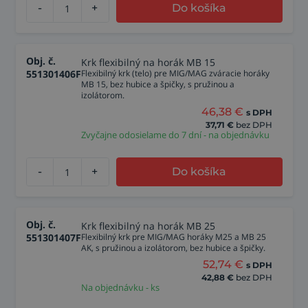
-
+
Do košíka
Obj. č.
Krk flexibilný na horák MB 15
551301406F
Flexibilný krk (telo) pre MIG/MAG zváracie horáky
MB 15, bez hubice a špičky, s pružinou a
izolátorom.
46,38
€
s DPH
37,71
€
bez DPH
Zvyčajne odosielame do 7 dní - na objednávku
-
+
Do košíka
Obj. č.
Krk flexibilný na horák MB 25
551301407F
Flexibilný krk pre MIG/MAG horáky M25 a MB 25
AK, s pružinou a izolátorom, bez hubice a špičky.
52,74
€
s DPH
42,88
€
bez DPH
Na objednávku - ks