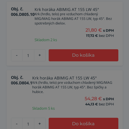
Obj. č.
Krk horáka ABIMIG AT 155 LW 45°
006.D805.10
Krk (hrdlo, telo) pre vzduchom chladený
MIG/MAG horák ABIMIG AT 155 LW, typ 45°. Bez
spotrebných dielov.
21,80
€
s DPH
17,72
€
bez DPH
Skladom 2 ks
-
+
Do košíka
Obj. č.
Krk horáka ABIMIG AT 155 LW 45°
006.D804.1
Krk (hrdlo, telo) pre vzduchom chladený MIG/MAG
horák ABIMIG AT 155 LW, typ 45°. Bez špičky a
hubice.
54,28
€
s DPH
44,13
€
bez DPH
Skladom 5 ks
-
+
Do košíka