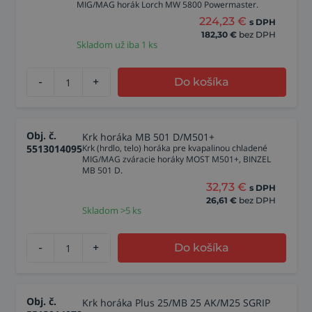
MIG/MAG horák Lorch MW 5800 Powermaster.
224,23
€
s DPH
182,30
€
bez DPH
Skladom už iba 1 ks
-
+
Do košíka
Obj. č.
Krk horáka MB 501 D/M501+
5513014095
Krk (hrdlo, telo) horáka pre kvapalinou chladené
MIG/MAG zváracie horáky MOST M501+, BINZEL
MB 501 D.
32,73
€
s DPH
26,61
€
bez DPH
Skladom >5 ks
-
+
Do košíka
Obj. č.
Krk horáka Plus 25/MB 25 AK/M25 SGRIP