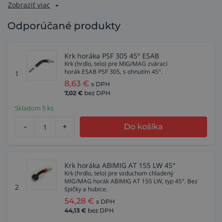
Zobraziť viac
Odporúčané produkty
Krk horáka PSF 305 45° ESAB
Krk (hrdlo, telo) pre MIG/MAG zvárací
horák ESAB PSF 305, s ohnutím 45°.
1
8,63
€
s DPH
7,02
€
bez DPH
Skladom 5 ks
-
+
Do košíka
Krk horáka ABIMIG AT 155 LW 45°
Krk (hrdlo, telo) pre vzduchom chladený
MIG/MAG horák ABIMIG AT 155 LW, typ 45°. Bez
2
špičky a hubice.
54,28
€
s DPH
44,13
€
bez DPH