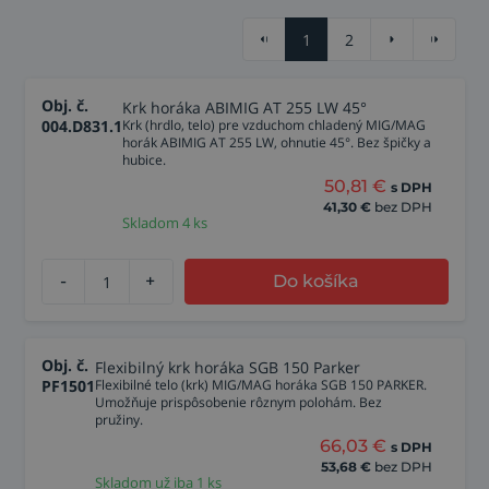
1
2
Obj. č.
Krk horáka ABIMIG AT 255 LW 45°
004.D831.1
Krk (hrdlo, telo) pre vzduchom chladený MIG/MAG
horák ABIMIG AT 255 LW, ohnutie 45°. Bez špičky a
hubice.
50,81
€
s DPH
41,30
€
bez DPH
Skladom 4 ks
-
+
Do košíka
Obj. č.
Flexibilný krk horáka SGB 150 Parker
PF1501
Flexibilné telo (krk) MIG/MAG horáka SGB 150 PARKER.
Umožňuje prispôsobenie rôznym polohám. Bez
pružiny.
66,03
€
s DPH
53,68
€
bez DPH
Skladom už iba 1 ks