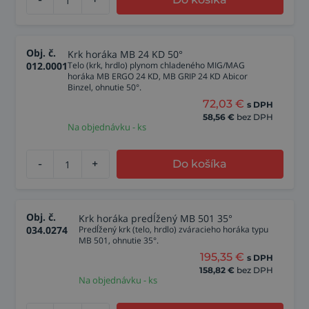
Obj. č.
Krk horáka MB 24 KD 50°
012.0001
Telo (krk, hrdlo) plynom chladeného MIG/MAG
horáka MB ERGO 24 KD, MB GRIP 24 KD Abicor
Binzel, ohnutie 50°.
72,03
€
s DPH
58,56
€
bez DPH
Na objednávku - ks
-
+
Do košíka
Obj. č.
Krk horáka predĺžený MB 501 35°
034.0274
Predĺžený krk (telo, hrdlo) zváracieho horáka typu
MB 501, ohnutie 35°.
195,35
€
s DPH
158,82
€
bez DPH
Na objednávku - ks