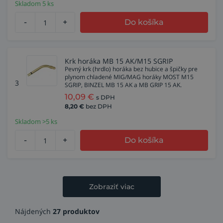
Skladom 5 ks
-
+
Do košíka
Krk horáka MB 15 AK/M15 SGRIP
Pevný krk (hrdlo) horáka bez hubice a špičky pre
plynom chladené MIG/MAG horáky MOST M15
3
SGRIP, BINZEL MB 15 AK a MB GRIP 15 AK.
10,09
€
s DPH
8,20
€
bez DPH
Skladom >5 ks
-
+
Do košíka
Zobraziť viac
Nájdených
27 produktov