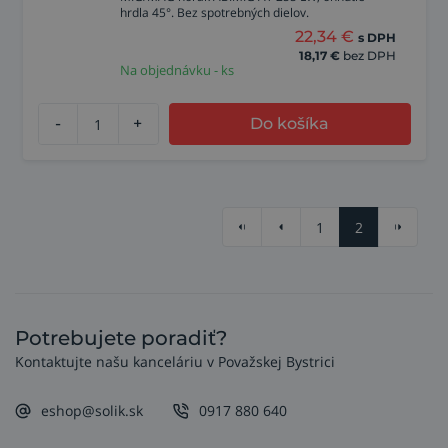
hrdla 45°. Bez spotrebných dielov.
22,34
€
s DPH
18,17
€
bez DPH
Na objednávku - ks
-
+
Do košíka
1
2
Potrebujete poradiť?
Kontaktujte našu kanceláriu v Považskej Bystrici
eshop@solik.sk
0917 880 640