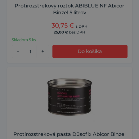
Protirozstrekový roztok ABIBLUE NF Abicor
Binzel 5 litrov
30,75
€
s DPH
25,00
€
bez DPH
Skladom 5 ks
-
+
Do košíka
Protirozstreková pasta Düsofix Abicor Binzel