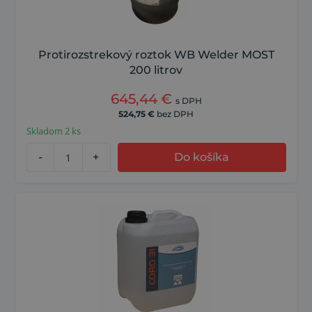
Protirozstrekový roztok WB Welder MOST
200 litrov
645,44
€
s DPH
524,75
€
bez DPH
Skladom 2 ks
-
+
Do košíka