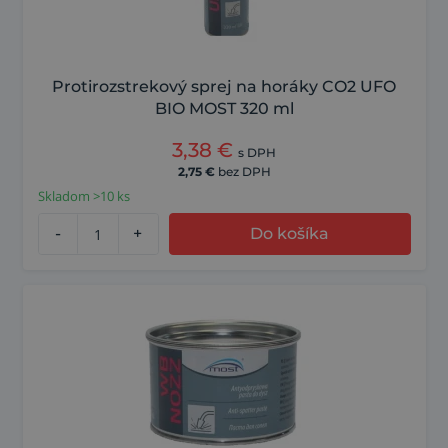
Protirozstrekový sprej na horáky CO2 UFO
BIO MOST 320 ml
3,38
€
s DPH
2,75
€
bez DPH
Skladom >10 ks
-
+
Do košíka