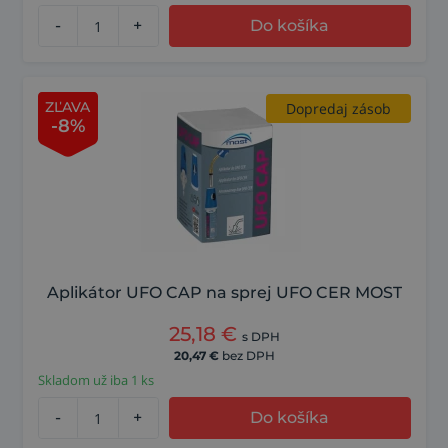
-
+
Do košíka
ZĽAVA
Dopredaj zásob
-8%
Aplikátor UFO CAP na sprej UFO CER MOST
25,18
€
s DPH
20,47
€
bez DPH
Skladom už iba 1 ks
-
+
Do košíka