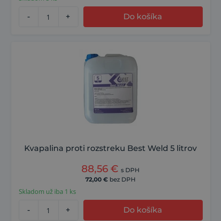
-
+
Do košíka
Kvapalina proti rozstreku Best Weld 5 litrov
88,56
€
s DPH
72,00
€
bez DPH
Skladom už iba 1 ks
-
+
Do košíka