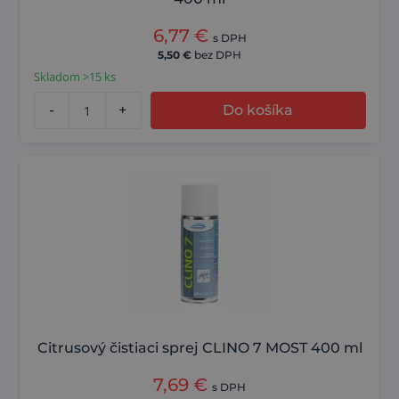
6,77
€
s DPH
5,50
€
bez DPH
Skladom >15 ks
-
+
Do košíka
Citrusový čistiaci sprej CLINO 7 MOST 400 ml
7,69
€
s DPH