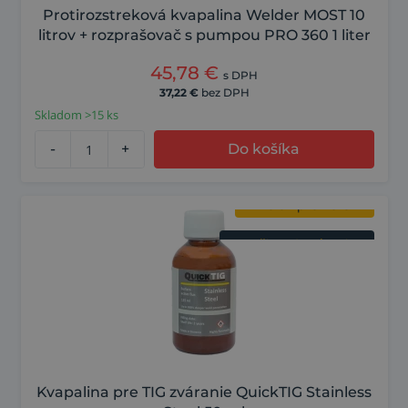
Protirozstreková kvapalina Welder MOST 10
litrov + rozprašovač s pumpou PRO 360 1 liter
45,78
€
s DPH
37,22
€
bez DPH
Skladom >15 ks
-
+
Do košíka
Lepšie TIG zváranie
Nielen pre nerez
Kvapalina pre TIG zváranie QuickTIG Stainless