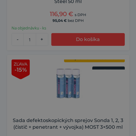
Steel 50 ml
116,90
€
s DPH
95,04
€
bez DPH
Na objednávku - ks
-
+
Do košíka
ZĽAVA
sada 3 v 1
-15%
kapilárna kontrola zvaru
Sada defektoskopických sprejov Sonda 1, 2, 3
(čistič + penetrant + vývojka) MOST 3×500 ml