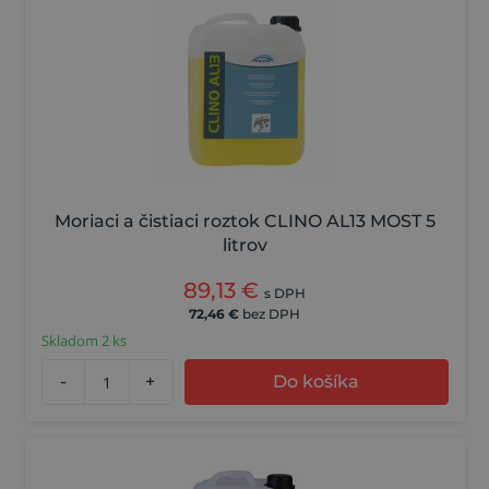
Moriaci a čistiaci roztok CLINO AL13 MOST 5
litrov
89,13
€
s DPH
72,46
€
bez DPH
Skladom 2 ks
-
+
Do košíka