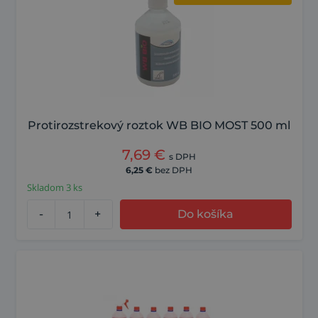
Protirozstrekový roztok WB BIO MOST 500 ml
7,69
€
s DPH
6,25
€
bez DPH
Skladom 3 ks
-
+
Do košíka