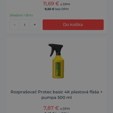
11,69
€
s DPH
9,50
€
bez DPH
Skladom >30 ks
-
+
Do košíka
Rozprašovač Protec basic 4K plastová fľaša +
pumpa 500 ml
7,87
€
s DPH