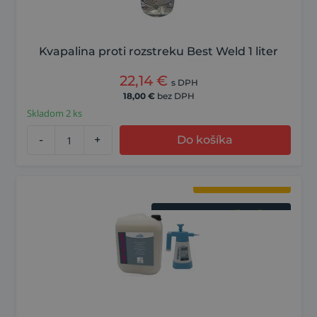
Kvapalina proti rozstreku Best Weld 1 liter
22,14
€
s DPH
18,00
€
bez DPH
Skladom 2 ks
-
+
Do košíka
V sete s rozprašovačom
Proti rozstreku