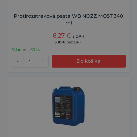
Protirozstreková pasta WB NOZZ MOST 340
ml
6,27
€
s DPH
5,10
€
bez DPH
Skladom >30 ks
-
+
Do košíka