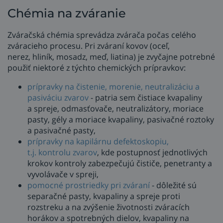
Chémia na zváranie
Zváračská chémia sprevádza zvárača počas celého
zváracieho procesu. Pri zváraní kovov (oceľ,
nerez, hliník, mosadz, meď, liatina) je zvyčajne potrebné
použiť niektoré z týchto chemických prípravkov:
prípravky na čistenie, morenie, neutralizáciu a
pasiváciu zvarov
- patria sem čistiace kvapaliny
a spreje, odmasťovače, neutralizátory, moriace
pasty, gély a moriace kvapaliny, pasivačné roztoky
a pasivačné pasty,
prípravky na kapilárnu defektoskopiu,
t.j. kontrolu zvarov
, kde postupnosť jednotlivých
krokov kontroly zabezpečujú čističe, penetranty a
vyvolávače v spreji,
pomocné prostriedky pri zváraní
- dôležité sú
separačné pasty, kvapaliny a spreje proti
rozstreku a na zvýšenie životnosti zváracích
horákov a spotrebných dielov, kvapaliny na