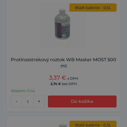
Malé balenie - 0,5L
Protirozstrekový roztok WB Master MOST 500
ml
3,37
€
s DPH
2,74
€
bez DPH
Skladom >5 ks
-
+
Do košíka
Malé balenie - 0,5L