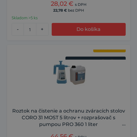
28,02
€
s DPH
22,78
€
bez DPH
Skladom >5 ks
-
+
Do košíka
V sete s rozprašovačom
Coro 3 v 1
Roztok na čistenie a ochranu zváracích stolov
CORO 31 MOST 5 litrov + rozprašovač s
pumpou PRO 360 1 liter
44,56
€