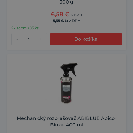
300 g
6,58
€
s DPH
5,35
€
bez DPH
Skladom >35 ks
-
+
Do košíka
Mechanický rozprašovač ABIBLUE Abicor
Binzel 400 ml