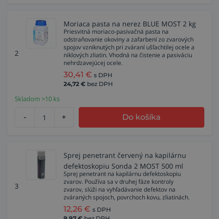
Moriaca pasta na nerez BLUE MOST 2 kg
Priesvitná moriaco-pasivačná pasta na
odstraňovanie okoviny a zafarbení zo zvarových
spojov vzniknutých pri zváraní ušľachtilej ocele a
2
niklových zliatin. Vhodná na čistenie a pasiváciu
nehrdzavejúcej ocele.
30,41
€
s DPH
24,72
€
bez DPH
Skladom >10 ks
-
+
Do košíka
Sprej penetrant červený na kapilárnu
defektoskopiu Sonda 2 MOST 500 ml
Sprej penetrant na kapilárnu defektoskopiu
zvarov. Používa sa v druhej fáze kontroly
3
zvarov, slúži na vyhľadávanie defektov na
zváraných spojoch, povrchoch kovu, zliatinách.
12,26
€
s DPH
9,97
€
bez DPH