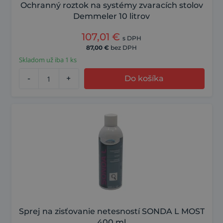
Ochranný roztok na systémy zvaracích stolov
Demmeler 10 litrov
107,01
€
s DPH
87,00
€
bez DPH
Skladom už iba 1 ks
-
+
Do košíka
Sprej na zisťovanie netesností SONDA L MOST
400 ml