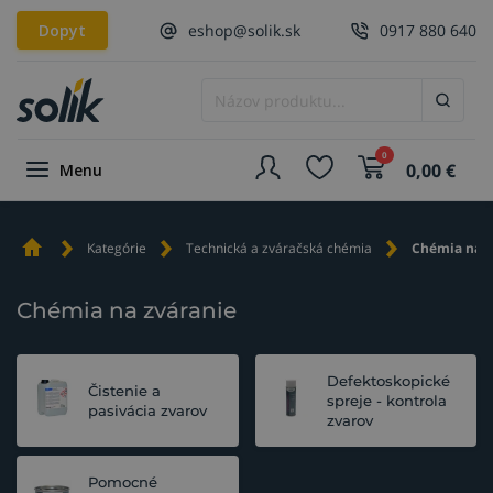
Dopyt
eshop@solik.sk
0917 880 640
0
0,00
€
Menu
Kategórie
Technická a zváračská chémia
Chémia na z
Chémia na zváranie
Defektoskopické
Čistenie a
spreje - kontrola
pasivácia zvarov
zvarov
Pomocné