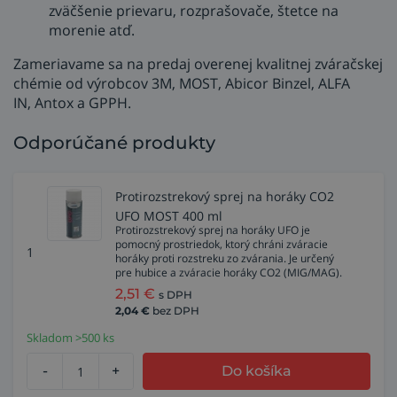
zväčšenie prievaru, rozprašovače, štetce na
morenie atď.
Zameriavame sa na predaj overenej kvalitnej zváračskej
chémie od výrobcov 3M, MOST, Abicor Binzel, ALFA
IN, Antox a GPPH.
Odporúčané produkty
Protirozstrekový sprej na horáky CO2
UFO MOST 400 ml
Protirozstrekový sprej na horáky UFO je
pomocný prostriedok, ktorý chráni zváracie
1
horáky proti rozstreku zo zvárania. Je určený
pre hubice a zváracie horáky CO2 (MIG/MAG).
2,51
€
s DPH
2,04
€
bez DPH
Skladom >500 ks
-
+
Do košíka