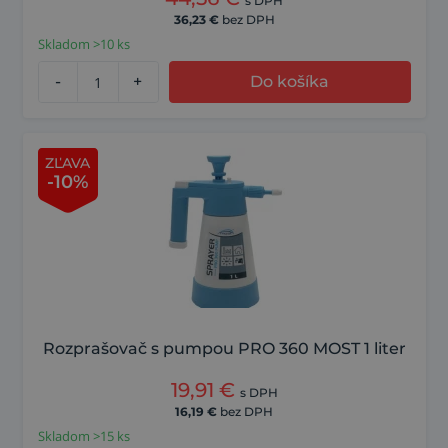
s DPH
36,23
€
bez DPH
Skladom >10 ks
-
+
Do košíka
ZĽAVA
-10%
Rozprašovač s pumpou PRO 360 MOST 1 liter
19,91
€
s DPH
16,19
€
bez DPH
Skladom >15 ks