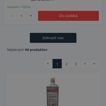
Skladom >100 ks
-
+
Do košíka
Zobraziť viac
Nájdených
64 produktov
1
2
3