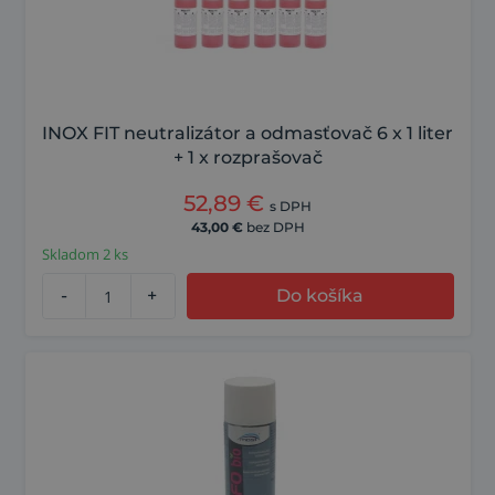
INOX FIT neutralizátor a odmasťovač 6 x 1 liter
+ 1 x rozprašovač
52,89
€
s DPH
43,00
€
bez DPH
Skladom 2 ks
-
+
Do košíka