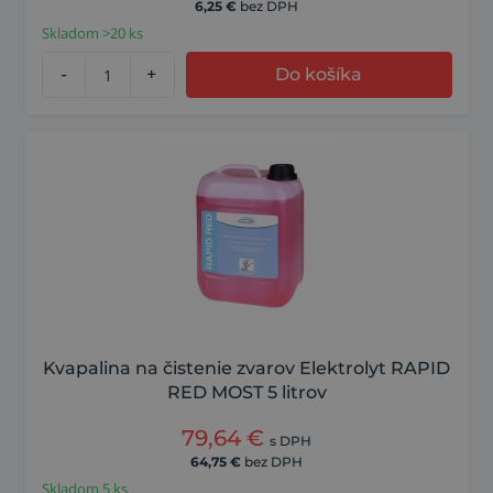
6,25
€
bez DPH
Skladom >20 ks
-
+
Do košíka
Kvapalina na čistenie zvarov Elektrolyt RAPID
RED MOST 5 litrov
79,64
€
s DPH
64,75
€
bez DPH
Skladom 5 ks