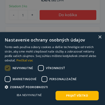
6,40
€
bez DPH
Skladom 3 ks
-
+
Do košíka
×
Nastavenie ochrany osobných údajov
Tento web používa súbory cookies a ďalšie technológie od tretích
strán, aby sme mohli zlepšovať naše služby a zobrazovať reklamy
podľa vašich záujmov. Svoj súhlas môžete kedykoľvek zmeniť alebo
odvolať.
Prečítať viac
NEVYHNUTNÉ
VÝKONNOSŤ
Sada DEOX & FIT for FOOD & MEDICAL
MARKETINGOVÉ
PERSONALIZAČNÉ
INDUSTRY Nitty Gritty
ZOBRAZIŤ PODROBNOSTI
53,14
€
s DPH
IBA NEVYHNUTNÉ
PRIJAŤ VŠETKO
43,20
€
bez DPH
Skladom >5 ks