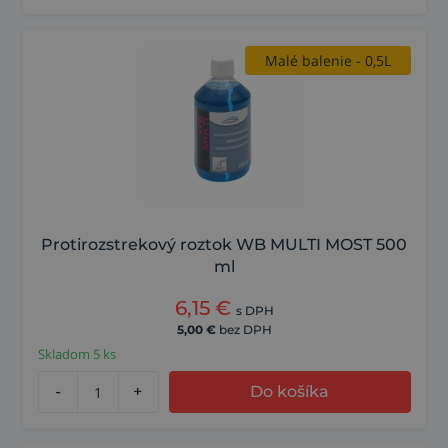
Malé balenie - 0,5L
Protirozstrekový roztok WB MULTI MOST 500
ml
6,15
€
s DPH
5,00
€
bez DPH
Skladom 5 ks
-
+
Do košíka