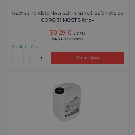
Roztok na čistenie a ochranu zváracích stolov
CORO 31 MOST 5 litrov
30,29
€
s DPH
24,63
€
bez DPH
Skladom >10 ks
-
+
Do košíka