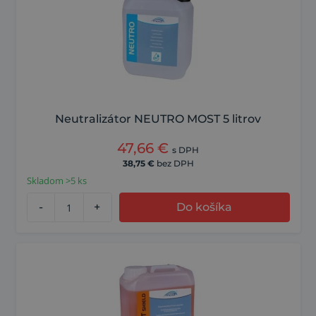
Neutralizátor NEUTRO MOST 5 litrov
47,66
€
s DPH
38,75
€
bez DPH
Skladom >5 ks
-
+
Do košíka