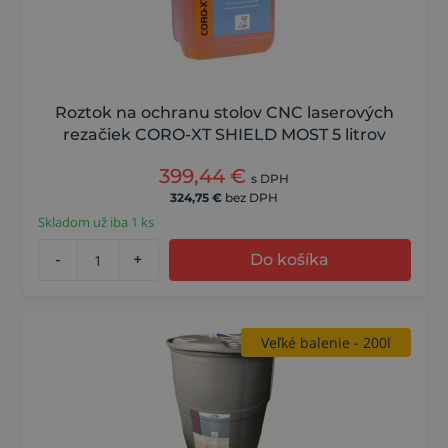
Roztok na ochranu stolov CNC laserových
rezačiek CORO-XT SHIELD MOST 5 litrov
399,44
€
s DPH
324,75
€
bez DPH
Skladom už iba 1 ks
-
+
Do košíka
Veľké balenie - 200l