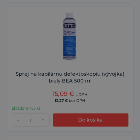
Sprej na kapilárnu defektoskopiu (vývojka)
biely BEA 500 ml
15,09
€
s DPH
12,27
€
bez DPH
Skladom >55 ks
-
+
Do košíka