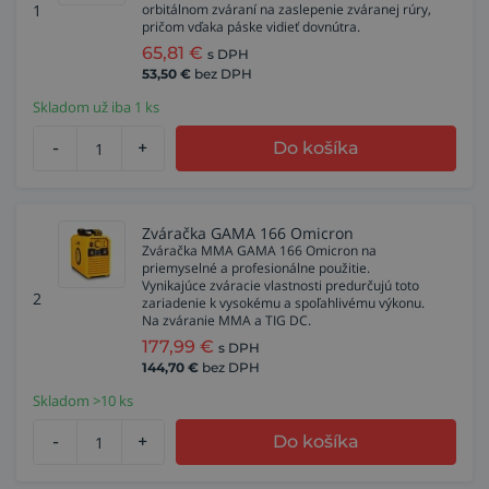
1
orbitálnom zváraní na zaslepenie zváranej rúry,
pričom vďaka páske vidieť dovnútra.
65,81
€
s DPH
53,50
€
bez DPH
Skladom už iba 1 ks
-
+
Do košíka
Zváračka GAMA 166 Omicron
Zváračka MMA GAMA 166 Omicron na
priemyselné a profesionálne použitie.
Vynikajúce zváracie vlastnosti predurčujú toto
2
zariadenie k vysokému a spoľahlivému výkonu.
Na zváranie MMA a TIG DC.
177,99
€
s DPH
144,70
€
bez DPH
Skladom >10 ks
-
+
Do košíka