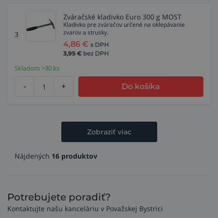
Zváračské kladivko Euro 300 g MOST
Kladivko pre zváračov určené na oklepávanie
zvarov a strusky.
3
4,86
€
s DPH
3,95
€
bez DPH
Skladom >30 ks
-
+
Do košíka
Zobraziť viac
Nájdených
16 produktov
Potrebujete poradiť?
Kontaktujte našu kanceláriu v Považskej Bystrici