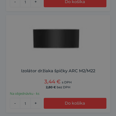
-
+
Do košíka
Izolátor držiaka špičky ARC M2/M22
3,44
€
s DPH
2,80
€
bez DPH
Na objednávku - ks
-
+
Do košíka