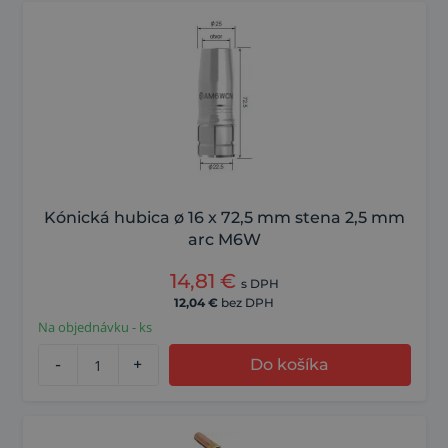
Kónická hubica ø 16 x 72,5 mm stena 2,5 mm
arc M6W
14,81
€
s DPH
12,04
€
bez DPH
Na objednávku - ks
-
+
Do košíka