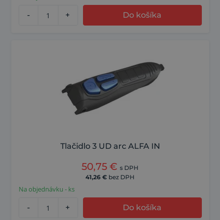
-
+
Do košíka
Tlačidlo 3 UD arc ALFA IN
50,75
€
s DPH
41,26
€
bez DPH
Na objednávku - ks
-
+
Do košíka