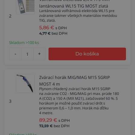
lantánovaná WL15 TIG MOST zlatá
Lantánovaná volfrámová elektróda WL15 pre
2
zváranie takmer všetkých materiálov metódou
TIG, zlatá.
5,86
€
s DPH
4,77
€
bez DPH
Skladom >100 ks
-
+
Do košíka
Zvárací horák MIG/MAG M15 SGRIP
MOST 4 m
Plynom chladený zvárací horák M15 SGRIP
na zváranie CO2 - MIG/MAG pri max. prúde 180
A (CO2) a 150 A (MIX M21), zaťažovateľ 60 %. S
3
horákom je možné použiť zvárací drôt s
priemerom 0,6 – 1,0 mm. Horák má dĺžku
4 metre.
89,29
€
s DPH
72,59
€
bez DPH