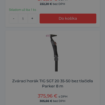
222,20
€
bez DPH
Skladom už iba 1 ks
-
+
Do košíka
Zvárací horák TIG SGT 20 35-50 bez tlačidla
Parker 8 m
375,96
€
s DPH
305,66
€
bez DPH