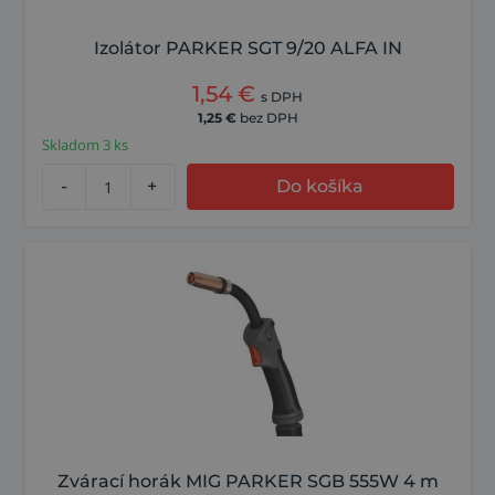
Izolátor PARKER SGT 9/20 ALFA IN
1,54
€
s DPH
1,25
€
bez DPH
Skladom 3 ks
-
+
Do košíka
Zvárací horák MIG PARKER SGB 555W 4 m