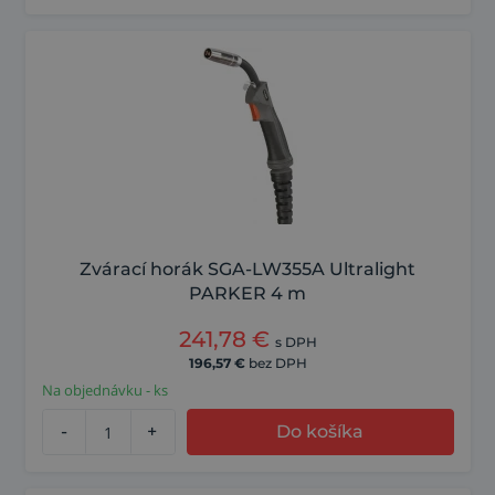
Zvárací horák SGA-LW355A Ultralight
PARKER 4 m
241,78
€
s DPH
196,57
€
bez DPH
Na objednávku - ks
-
+
Do košíka