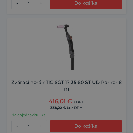
-
+
Do košíka
Zvárací horák TIG SGT 17 35-50 ST UD Parker 8
m
416,01
€
s DPH
338,22
€
bez DPH
Na objednávku - ks
-
+
Do košíka