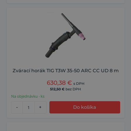
Zvárací horák TIG T3W 35-50 ARC CC UD 8 m
630,38
€
s DPH
512,50
€
bez DPH
Na objednávku - ks
-
+
Do košíka