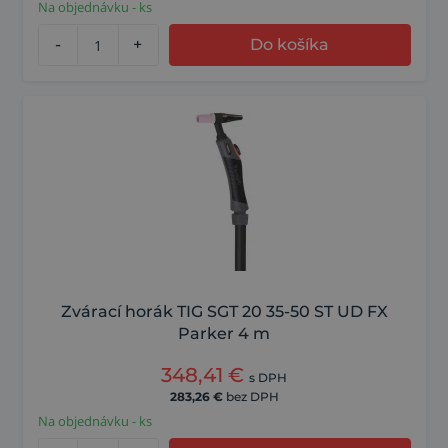
Na objednávku - ks
-
+
Do košíka
Zvárací horák TIG SGT 20 35-50 ST UD FX
Parker 4 m
348,41
€
s DPH
283,26
€
bez DPH
Na objednávku - ks