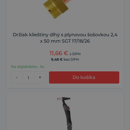
Držiak klieštiny dlhý s plynovou šošovkou 2,4
x 50 mm SGT 17/18/26
11,66
€
s DPH
9,48
€
bez DPH
Na objednávku - ks
-
+
Do košíka