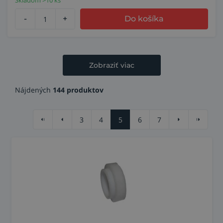
Skladom >10 ks
-
+
Do košíka
Zobraziť viac
Nájdených
144 produktov
3
4
5
6
7