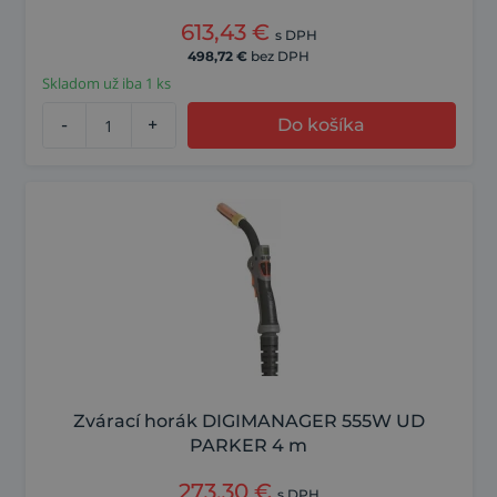
613,43
€
s DPH
498,72
€
bez DPH
Skladom už iba 1 ks
-
+
Do košíka
Zvárací horák DIGIMANAGER 555W UD
PARKER 4 m
273,30
€
s DPH