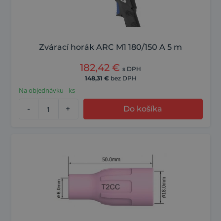
Zvárací horák ARC M1 180/150 A 5 m
182,42
€
s DPH
148,31
€
bez DPH
Na objednávku - ks
-
+
Do košíka