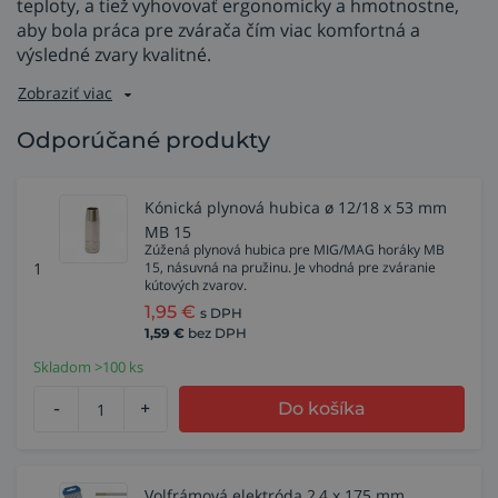
teploty, a tiež vyhovovať ergonomicky a hmotnostne,
aby bola práca pre zvárača čím viac komfortná a
výsledné zvary kvalitné.
Zobraziť viac
Odporúčané produkty
Kónická plynová hubica ø 12/18 x 53 mm
MB 15
Zúžená plynová hubica pre MIG/MAG horáky MB
1
15, násuvná na pružinu. Je vhodná pre zváranie
kútových zvarov.
1,95
€
s DPH
1,59
€
bez DPH
Skladom >100 ks
-
+
Do košíka
Volfrámová elektróda 2,4 x 175 mm