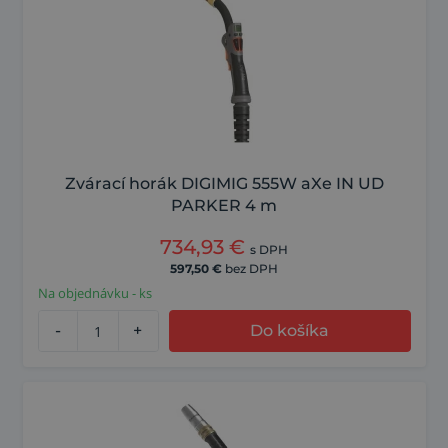
Zvárací horák DIGIMIG 555W aXe IN UD
PARKER 4 m
734,93
€
s DPH
597,50
€
bez DPH
Na objednávku - ks
-
+
Do košíka