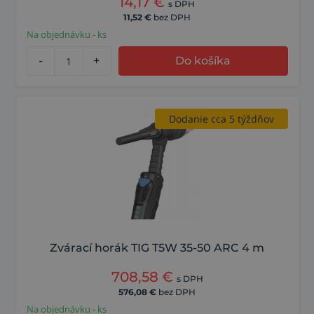
14,17
€
s DPH
11,52
€
bez DPH
Na objednávku - ks
-
+
Do košíka
Dodanie cca 5 týždňov
Zvárací horák TIG T5W 35-50 ARC 4 m
708,58
€
s DPH
576,08
€
bez DPH
Na objednávku - ks