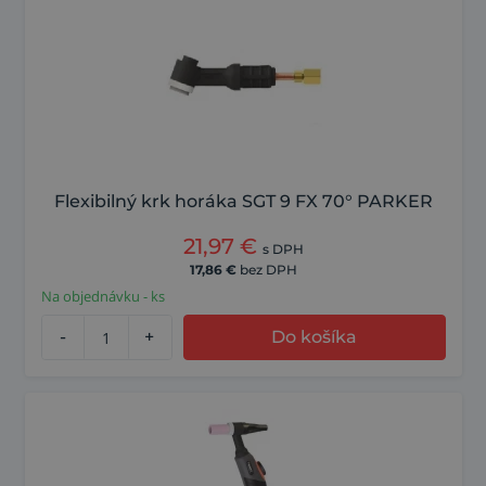
Flexibilný krk horáka SGT 9 FX 70° PARKER
21,97
€
s DPH
17,86
€
bez DPH
Na objednávku - ks
-
+
Do košíka