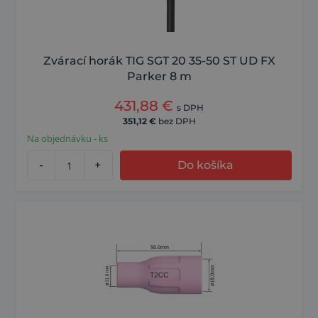
Zvárací horák TIG SGT 20 35-50 ST UD FX
Parker 8 m
431,88
€
s DPH
351,12
€
bez DPH
Na objednávku - ks
-
+
Do košíka