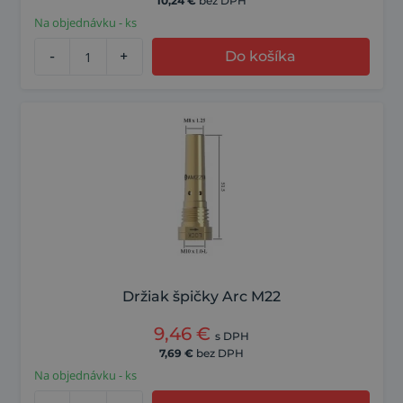
10,24
€
bez DPH
Na objednávku - ks
-
+
Do košíka
Držiak špičky Arc M22
9,46
€
s DPH
7,69
€
bez DPH
Na objednávku - ks