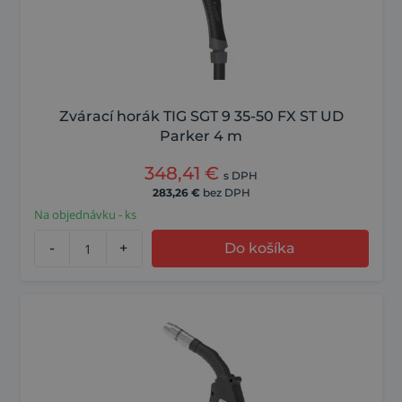
Zvárací horák TIG SGT 9 35-50 FX ST UD
Parker 4 m
348,41
€
s DPH
283,26
€
bez DPH
Na objednávku - ks
-
+
Do košíka