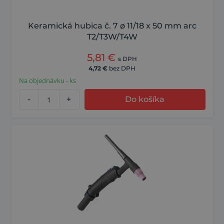
Keramická hubica č. 7 ø 11/18 x 50 mm arc
T2/T3W/T4W
5,81
€
s DPH
4,72
€
bez DPH
Na objednávku - ks
-
+
Do košíka