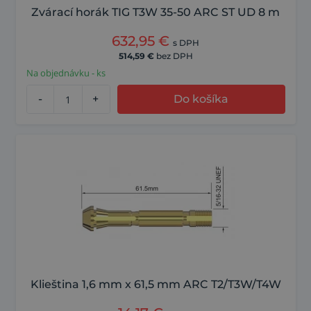
Zvárací horák TIG T3W 35-50 ARC ST UD 8 m
632,95
€
s DPH
514,59
€
bez DPH
Na objednávku - ks
-
+
Do košíka
Klieština 1,6 mm x 61,5 mm ARC T2/T3W/T4W