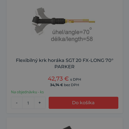
Flexibilný krk horáka SGT 20 FX-LONG 70°
PARKER
42,73
€
s DPH
34,74
€
bez DPH
Na objednávku - ks
-
+
Do košíka