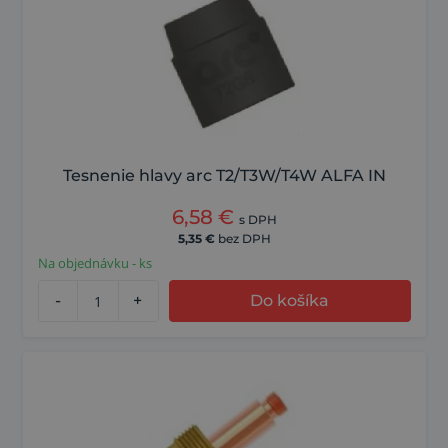
Tesnenie hlavy arc T2/T3W/T4W ALFA IN
6,58
€
s DPH
5,35
€
bez DPH
Na objednávku - ks
-
+
Do košíka