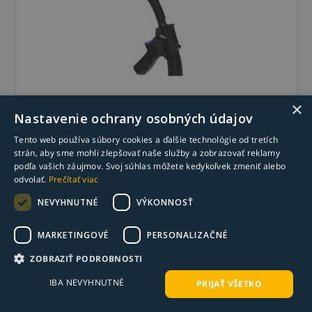
Zvárací horák ARC M6W DIGIMIG PISTOL 4 m
×
Nastavenie ochrany osobných údajov
744,32
€
s DPH
Tento web používa súbory cookies a ďalšie technológie od tretích
605,14
€
bez DPH
strán, aby sme mohli zlepšovať naše služby a zobrazovať reklamy
Na objednávku - ks
podľa vašich záujmov. Svoj súhlas môžete kedykoľvek zmeniť alebo
odvolať.
Prečítať viac
-
+
Do košíka
NEVYHNUTNÉ
VÝKONNOSŤ
MARKETINGOVÉ
PERSONALIZAČNÉ
Bez konektoru a tlačidla
ZOBRAZIŤ PODROBNOSTI
IBA NEVYHNUTNÉ
PRIJAŤ VŠETKO