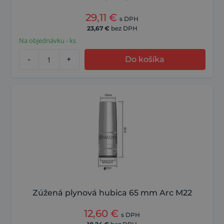
29,11
€
s DPH
23,67
€
bez DPH
Na objednávku - ks
-
+
Do košíka
Zúžená plynová hubica 65 mm Arc M22
12,60
€
s DPH