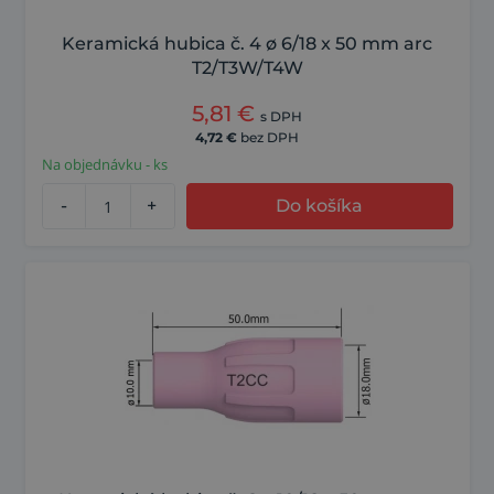
Keramická hubica č. 4 ø 6/18 x 50 mm arc
T2/T3W/T4W
5,81
€
s DPH
4,72
€
bez DPH
Na objednávku - ks
-
+
Do košíka